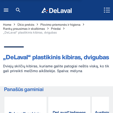
Home
Ūkio prekės
Plovimo priemonės ir higiena
Rankų prausimas ir skalbimas
Priedai
„DeLaval“ plastikinis kibiras, dvigubas
„DeLaval“ plastikinis kibiras, dvigubas
Dviejų skilčių kibiras, kuriame galite patogiai neštis viską, ko tik
gali prireikti melžimo aikštelėje. Spalva: mėlyna
Panašūs gaminiai
„DeLaval“ tešmens
Austinis 