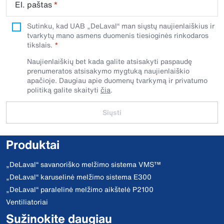
El. paštas
*
Sutinku, kad UAB „DeLaval“ man siųstų naujienlaiškius ir
tvarkytų mano asmens duomenis tiesioginės rinkodaros
tikslais.
Naujienlaiškių bet kada galite atsisakyti paspaudę
prenumeratos atsisakymo mygtuką naujienlaiškio
apačioje. Daugiau apie duomenų tvarkymą ir privatumo
politiką galite skaityti
čia
.
Siųsti
Produktai
„DeLaval“ savanoriško melžimo sistema VMS™
„DeLaval“ karuselinė melžimo sistema E300
„DeLaval“ paralelinė melžimo aikštelė P2100
Ventiliatoriai
Sužinokite daugiau