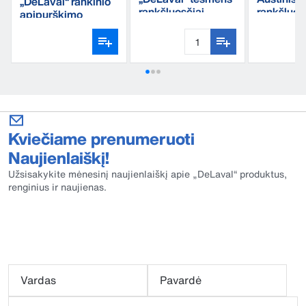
„DeLaval“ rankinio
rankšluosčiai
rankšluos
apipurškimo
UT507
buteliukas
Kviečiame prenumeruoti
Naujienlaiškį!
Užsisakykite mėnesinį naujienlaiškį apie „DeLaval“ produktus,
renginius ir naujienas.
Vardas
Pavardė