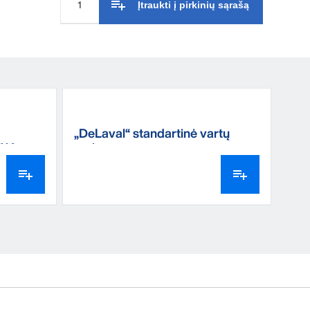
Įtraukti į pirkinių sąrašą
„DeLaval“ standartinė vartų
BW4
rankena