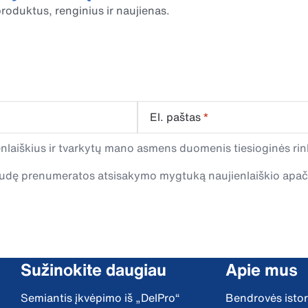
roduktus, renginius ir naujienas.
El. paštas
*
laiškius ir tvarkytų mano asmens duomenis tiesioginės rink
spaudę prenumeratos atsisakymo mygtuką naujienlaiškio apa
Sužinokite daugiau
Apie mus
Semiantis įkvėpimo iš „DelPro“
Bendrovės istor