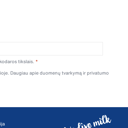
odaros tikslais.
čioje. Daugiau apie duomenų tvarkymą ir privatumo
ija