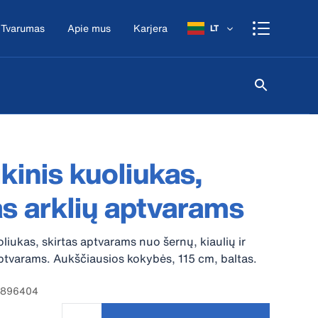
Tvarumas
Apie mus
Karjera
LT
ikinis kuoliukas,
as arklių aptvarams
oliukas, skirtas aptvarams nuo šernų, kiaulių ir
ptvarams. Aukščiausios kokybės, 115 cm, baltas.
87896404