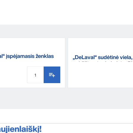
l“ įspėjamasis ženklas
„DeLaval“ sudėtinė viela,
aukščiausios kokybės, 
jienlaiškį!