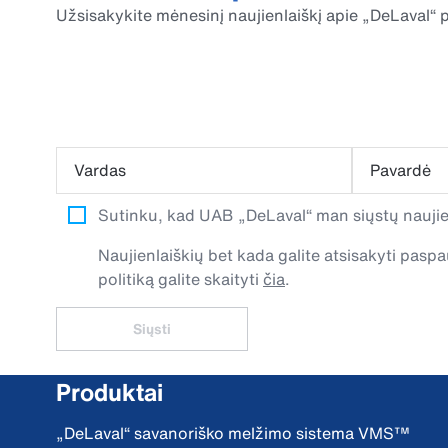
Užsisakykite mėnesinį naujienlaiškį apie „DeLaval“ p
Vardas
Pavardė
Sutinku, kad UAB „DeLaval“ man siųstų naujien
Naujienlaiškių bet kada galite atsisakyti pa
politiką galite skaityti
čia
.
Siųsti
Produktai
„DeLaval“ savanoriško melžimo sistema VMS™