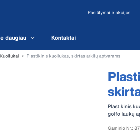
Pasiūlymai ir akcijos
te daugiau
Kontaktai
Kuoliukai
Plastikinis kuoliukas, skirtas arklių aptvarams
Plast
skirt
Plastikinis ku
golfo laukų a
Gaminio Nr.: 