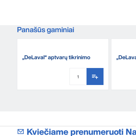
Panašūs gaminiai
„DeLaval“ aptvarų tikrinimo
„DeLava
prietaisas FT10
Kviečiame prenumeruoti Nau