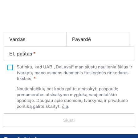
Vardas
Pavardė
El. paštas
*
Sutinku, kad UAB „DeLaval“ man siųstų naujienlaiškius ir
tvarkytų mano asmens duomenis tiesioginės rinkodaros
tikslais.
Naujienlaiškių bet kada galite atsisakyti paspaudę
prenumeratos atsisakymo mygtuką naujienlaiškio
apačioje. Daugiau apie duomenų tvarkymą ir privatumo
politiką galite skaityti
čia
.
Siųsti