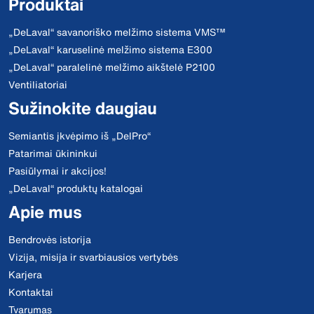
Produktai
„DeLaval“ savanoriško melžimo sistema VMS™
„DeLaval“ karuselinė melžimo sistema E300
„DeLaval“ paralelinė melžimo aikštelė P2100
Ventiliatoriai
Sužinokite daugiau
Semiantis įkvėpimo iš „DelPro“
Patarimai ūkininkui
Pasiūlymai ir akcijos!
„DeLaval“ produktų katalogai
Apie mus
Bendrovės istorija
Vizija, misija ir svarbiausios vertybės
Karjera
Kontaktai
Tvarumas