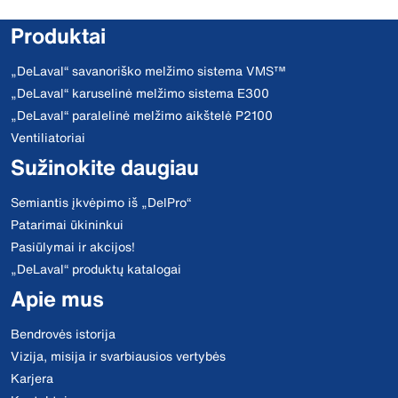
Produktai
„DeLaval“ savanoriško melžimo sistema VMS™
„DeLaval“ karuselinė melžimo sistema E300
„DeLaval“ paralelinė melžimo aikštelė P2100
Ventiliatoriai
Sužinokite daugiau
Semiantis įkvėpimo iš „DelPro“
Patarimai ūkininkui
Pasiūlymai ir akcijos!
„DeLaval“ produktų katalogai
Apie mus
Bendrovės istorija
Vizija, misija ir svarbiausios vertybės
Karjera