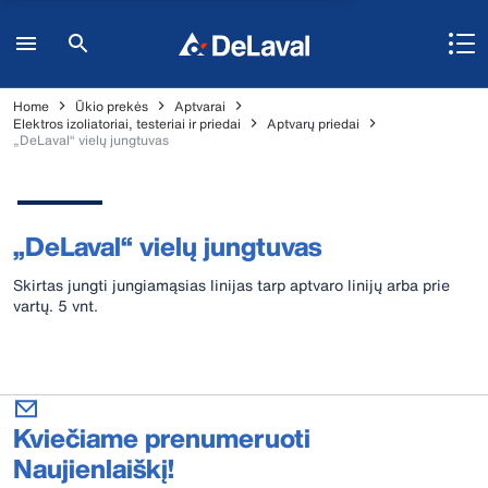
Home
Ūkio prekės
Aptvarai
Elektros izoliatoriai, testeriai ir priedai
Aptvarų priedai
„DeLaval“ vielų jungtuvas
„DeLaval“ vielų jungtuvas
Skirtas jungti jungiamąsias linijas tarp aptvaro linijų arba prie
vartų. 5 vnt.
Kviečiame prenumeruoti
Naujienlaiškį!