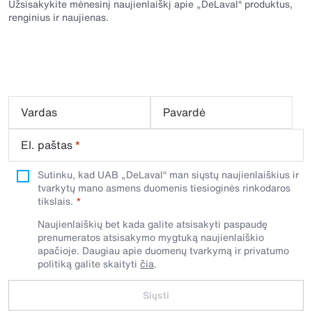
Užsisakykite mėnesinį naujienlaiškį apie „DeLaval“ produktus,
renginius ir naujienas.
Vardas
Pavardė
El. paštas
*
Sutinku, kad UAB „DeLaval“ man siųstų naujienlaiškius ir
tvarkytų mano asmens duomenis tiesioginės rinkodaros
tikslais.
Naujienlaiškių bet kada galite atsisakyti paspaudę
prenumeratos atsisakymo mygtuką naujienlaiškio
apačioje. Daugiau apie duomenų tvarkymą ir privatumo
politiką galite skaityti
čia
.
Siųsti