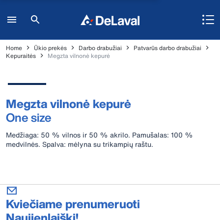
Home
Ūkio prekės
Darbo drabužiai
Patvarūs darbo drabužiai
Kepuraitės
Megzta vilnonė kepurė
Megzta vilnonė kepurė
One size
Medžiaga: 50 % vilnos ir 50 % akrilo. Pamušalas: 100 %
medvilnės. Spalva: mėlyna su trikampių raštu.
Kviečiame prenumeruoti
Naujienlaiškį!