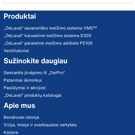
Produktai
„DeLaval“ savanoriško melžimo sistema VMS™
„DeLaval“ karuselinė melžimo sistema E300
„DeLaval“ paralelinė melžimo aikštelė P2100
Ventiliatoriai
Sužinokite daugiau
Semiantis įkvėpimo iš „DelPro“
Patarimai ūkininkui
Pasiūlymai ir akcijos!
„DeLaval“ produktų katalogai
Apie mus
Bendrovės istorija
Vizija, misija ir svarbiausios vertybės
Karjera