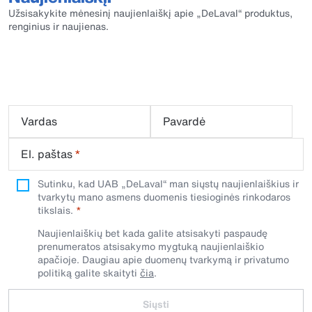
Užsisakykite mėnesinį naujienlaiškį apie „DeLaval“ produktus,
renginius ir naujienas.
Vardas
Pavardė
El. paštas
*
Sutinku, kad UAB „DeLaval“ man siųstų naujienlaiškius ir
tvarkytų mano asmens duomenis tiesioginės rinkodaros
tikslais.
Naujienlaiškių bet kada galite atsisakyti paspaudę
prenumeratos atsisakymo mygtuką naujienlaiškio
apačioje. Daugiau apie duomenų tvarkymą ir privatumo
politiką galite skaityti
čia
.
Siųsti