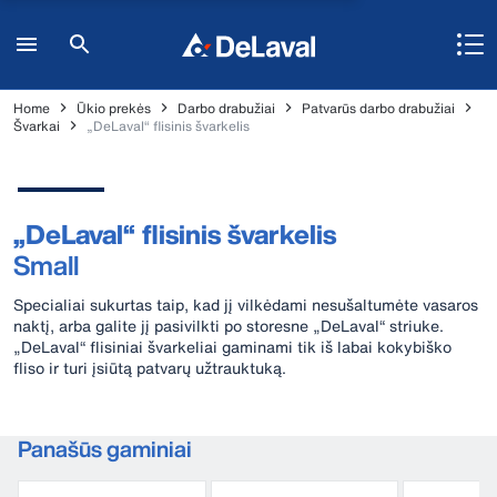
Home
Ūkio prekės
Darbo drabužiai
Patvarūs darbo drabužiai
Švarkai
„DeLaval“ flisinis švarkelis
„DeLaval“ flisinis švarkelis
Small
Specialiai sukurtas taip, kad jį vilkėdami nesušaltumėte vasaros
naktį, arba galite jį pasivilkti po storesne „DeLaval“ striuke.
„DeLaval“ flisiniai švarkeliai gaminami tik iš labai kokybiško
fliso ir turi įsiūtą patvarų užtrauktuką.
Panašūs gaminiai