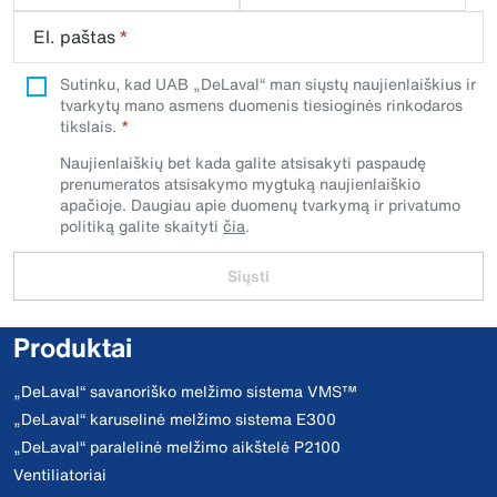
El. paštas
*
Sutinku, kad UAB „DeLaval“ man siųstų naujienlaiškius ir
tvarkytų mano asmens duomenis tiesioginės rinkodaros
tikslais.
Naujienlaiškių bet kada galite atsisakyti paspaudę
prenumeratos atsisakymo mygtuką naujienlaiškio
apačioje. Daugiau apie duomenų tvarkymą ir privatumo
politiką galite skaityti
čia
.
Siųsti
Produktai
„DeLaval“ savanoriško melžimo sistema VMS™
„DeLaval“ karuselinė melžimo sistema E300
„DeLaval“ paralelinė melžimo aikštelė P2100
Ventiliatoriai