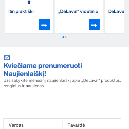
Itin praktiški
„DeLaval“ vidutinio
DeLaval S
marškinėliai
storumo kojinės
striukė v
Kviečiame prenumeruoti
Naujienlaiškį!
Užsisakykite mėnesinį naujienlaiškį apie „DeLaval“ produktus,
renginius ir naujienas.
Vardas
Pavardė