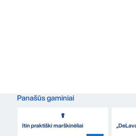
Panašūs gaminiai
Itin praktiški marškinėliai
„DeLaval
palaidi