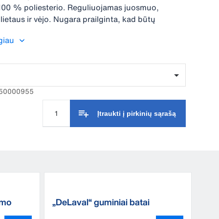
100 % poliesterio. Reguliuojamas juosmuo,
ietaus ir vėjo. Nugara prailginta, kad būtų
giau
2150000955
Įtraukti į pirkinių sąrašą
umo
„DeLaval“ guminiai batai