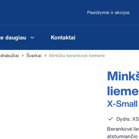
Pasiūlymai ir akcijos
te daugiau
Kontaktai
 drabužiai
Švarkai
Minkšta berankovė liemenė
Mink
liem
X-Small
Dydis: X
Berankovė lie
atstumiančio 