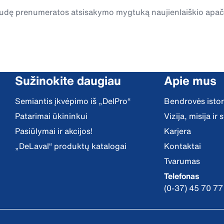
spaudę prenumeratos atsisakymo mygtuką naujienlaiškio apa
Sužinokite daugiau
Apie mus
Semiantis įkvėpimo iš „DelPro“
Bendrovės istor
Patarimai ūkininkui
Vizija, misija ir
Pasiūlymai ir akcijos!
Karjera
„DeLaval“ produktų katalogai
Kontaktai
Tvarumas
Telefonas
(0-37) 45 70 77