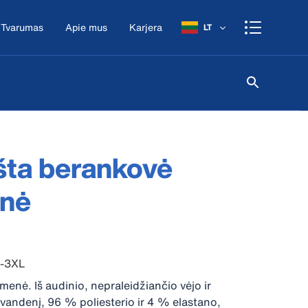
Tvarumas
Apie mus
Karjera
LT
šta berankovė
enė
S-3XL
menė. Iš audinio, nepraleidžiančio vėjo ir
vandenį, 96 % poliesterio ir 4 % elastano,