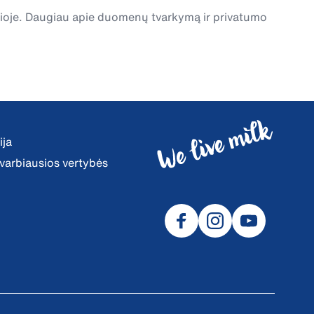
čioje. Daugiau apie duomenų tvarkymą ir privatumo
ija
 svarbiausios vertybės