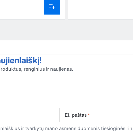
jienlaiškį!
roduktus, renginius ir naujienas.
El. paštas
*
laiškius ir tvarkytų mano asmens duomenis tiesioginės rink