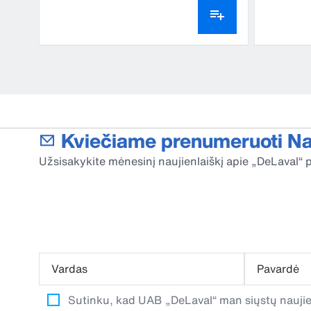
Kviečiame prenumeruoti Nau
Užsisakykite mėnesinį naujienlaiškį apie „DeLaval“ p
Vardas
Pavardė
Sutinku, kad UAB „DeLaval“ man siųstų naujien