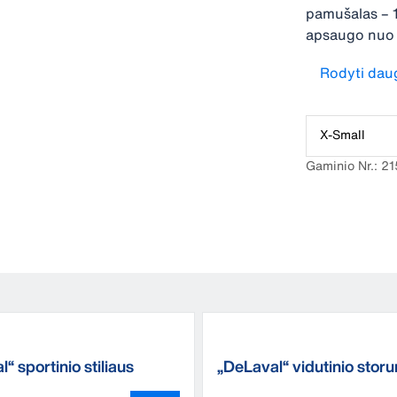
pamušalas – 
apsaugo nuo l
patogiau.
Rodyti dau
X-Small
Gaminio Nr.: 
“ sportinio stiliaus
„DeLaval“ vidutinio stor
nė
kojinės