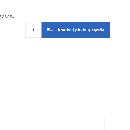
1526254
Įtraukti į pirkinių sąrašą