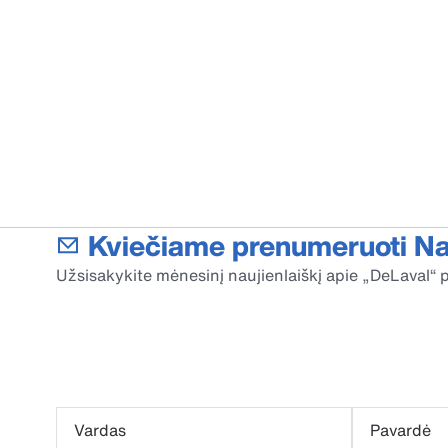
Kviečiame prenumeruoti Nau
Užsisakykite mėnesinį naujienlaiškį apie „DeLaval“ p
Vardas
Pavardė