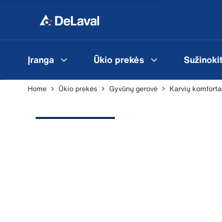
Įranga
Ūkio prekės
Sužinoki
Home
Ūkio prekės
Gyvūnų gerovė
Karvių komfortas