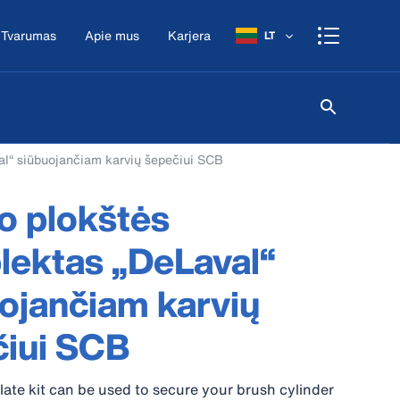
Tvarumas
Apie mus
Karjera
LT
l“ siūbuojančiam karvių šepečiui SCB
o plokštės
ektas „DeLaval“
ojančiam karvių
čiui SCB
ate kit can be used to secure your brush cylinder