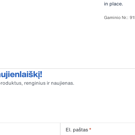
in place.
Gaminio Nr.: 9
jienlaiškį!
roduktus, renginius ir naujienas.
El. paštas
*