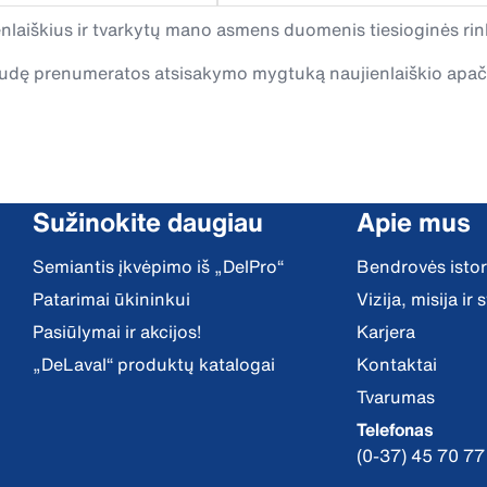
laiškius ir tvarkytų mano asmens duomenis tiesioginės rink
spaudę prenumeratos atsisakymo mygtuką naujienlaiškio apa
Sužinokite daugiau
Apie mus
Semiantis įkvėpimo iš „DelPro“
Bendrovės istor
Patarimai ūkininkui
Vizija, misija ir
Pasiūlymai ir akcijos!
Karjera
„DeLaval“ produktų katalogai
Kontaktai
Tvarumas
Telefonas
(0-37) 45 70 77