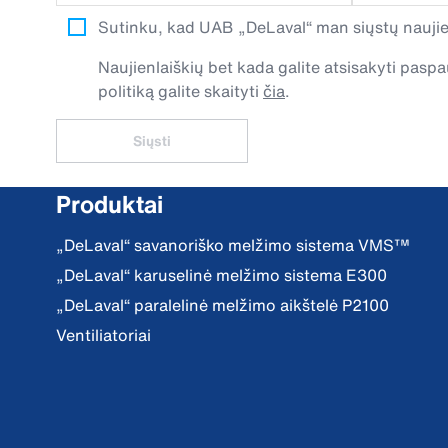
Sutinku, kad UAB „DeLaval“ man siųstų naujien
Naujienlaiškių bet kada galite atsisakyti pa
politiką galite skaityti
čia
.
Siųsti
Produktai
„DeLaval“ savanoriško melžimo sistema VMS™
„DeLaval“ karuselinė melžimo sistema E300
„DeLaval“ paralelinė melžimo aikštelė P2100
Ventiliatoriai