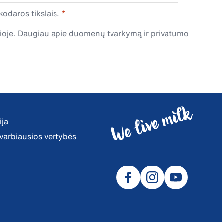
odaros tikslais.
čioje. Daugiau apie duomenų tvarkymą ir privatumo
ija
 svarbiausios vertybės