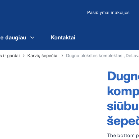
Pasiūlymai ir akcijos
te daugiau
Kontaktai
 ir gardai
Karvių šepečiai
Dugno plokštės komplektas „DeLava
Dugn
kompl
siūbu
šepe
The bottom pl