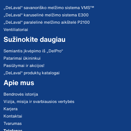
„DeLaval“ savanoriško melžimo sistema VMS™
„DeLaval“ karuselinė melžimo sistema E300
„DeLaval“ paralelinė melžimo aikštelė P2100
Ventiliatoriai
Sužinokite daugiau
Semiantis įkvėpimo iš „DelPro“
Patarimai ūkininkui
Pasiūlymai ir akcijos!
„DeLaval“ produktų katalogai
Apie mus
Bendrovės istorija
Vizija, misija ir svarbiausios vertybės
Karjera
Kontaktai
Tvarumas
Telefonas