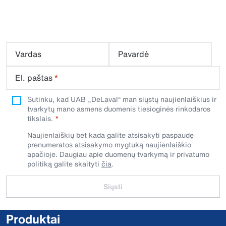
Vardas
Pavardė
El. paštas
*
Sutinku, kad UAB „DeLaval“ man siųstų naujienlaiškius ir
tvarkytų mano asmens duomenis tiesioginės rinkodaros
tikslais.
Naujienlaiškių bet kada galite atsisakyti paspaudę
prenumeratos atsisakymo mygtuką naujienlaiškio
apačioje. Daugiau apie duomenų tvarkymą ir privatumo
politiką galite skaityti
čia
.
Siųsti
Produktai