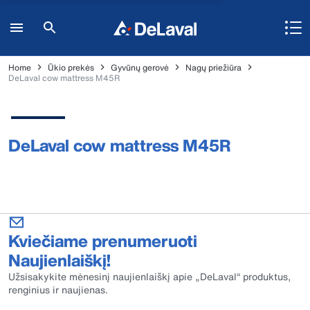
Home
Ūkio prekės
Gyvūnų gerovė
Nagų priežiūra
DeLaval cow mattress M45R
DeLaval cow mattress M45R
Kviečiame prenumeruoti
Naujienlaiškį!
Užsisakykite mėnesinį naujienlaiškį apie „DeLaval“ produktus,
renginius ir naujienas.