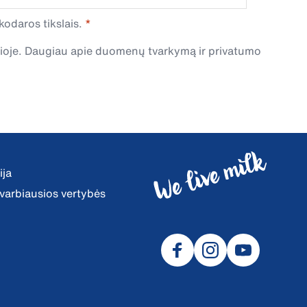
odaros tikslais.
čioje. Daugiau apie duomenų tvarkymą ir privatumo
ija
 svarbiausios vertybės