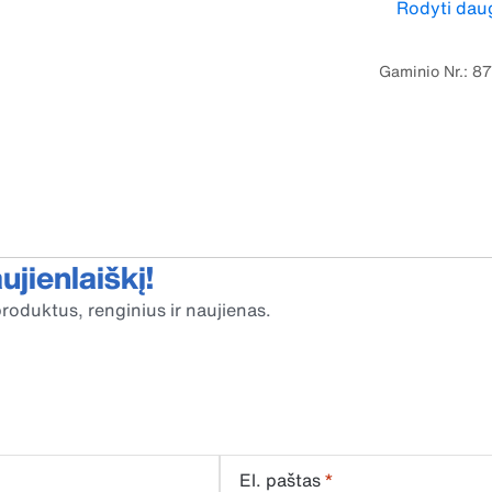
Rodyti dau
savaime išsiva
Gaminio Nr.: 8
jienlaiškį!
roduktus, renginius ir naujienas.
El. paštas
*