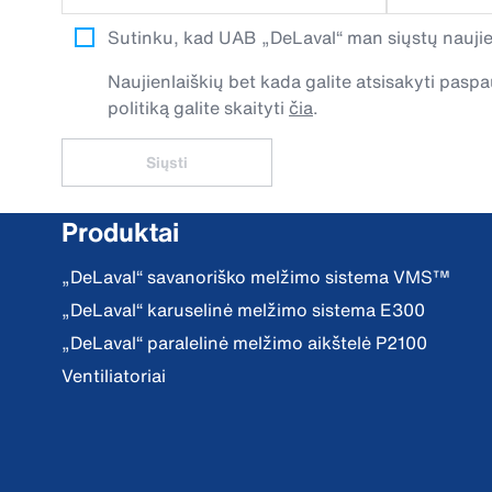
Sutinku, kad UAB „DeLaval“ man siųstų naujien
Naujienlaiškių bet kada galite atsisakyti pa
politiką galite skaityti
čia
.
Siųsti
Produktai
„DeLaval“ savanoriško melžimo sistema VMS™
„DeLaval“ karuselinė melžimo sistema E300
„DeLaval“ paralelinė melžimo aikštelė P2100
Ventiliatoriai