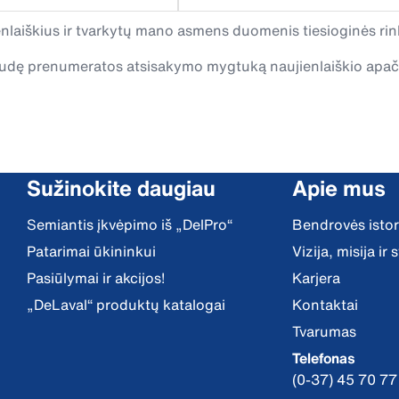
laiškius ir tvarkytų mano asmens duomenis tiesioginės rink
spaudę prenumeratos atsisakymo mygtuką naujienlaiškio apa
Sužinokite daugiau
Apie mus
Semiantis įkvėpimo iš „DelPro“
Bendrovės istor
Patarimai ūkininkui
Vizija, misija ir
Pasiūlymai ir akcijos!
Karjera
„DeLaval“ produktų katalogai
Kontaktai
Tvarumas
Telefonas
(0-37) 45 70 77