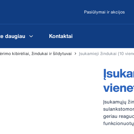
Pasiūlymai ir akcijos
te daugiau
Kontaktai
ėrimo kibirėliai, žindukai ir šildytuvai
Įsukamieji žindukai (10 vien
Įsuka
viene
Įsukamųjų žin
sulankstomomi
geriau reaguoj
funkcionuotų 
jį čiulpiant, j