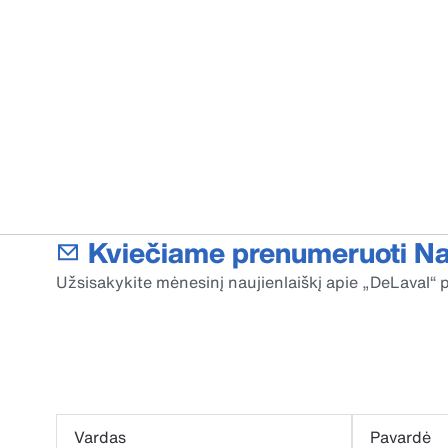
Kviečiame prenumeruoti Nau
Užsisakykite mėnesinį naujienlaiškį apie „DeLaval“ p
Vardas
Pavardė