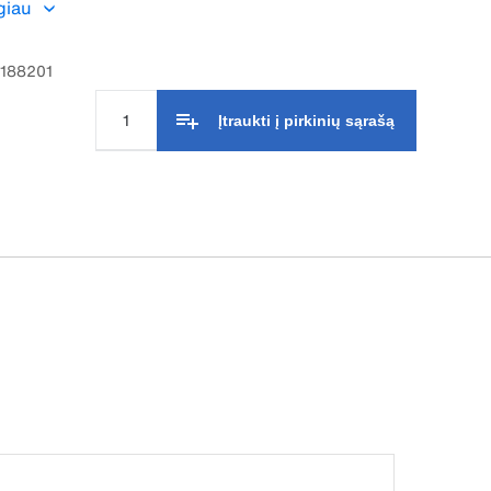
giau
lo ir yra atsparus užsikimšimui.
7188201
Įtraukti į pirkinių sąrašą