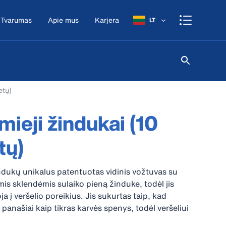
Tvarumas
Apie mus
Karjera
LT
etų)
mieji žindukai (10
tų)
dukų unikalus patentuotas vidinis vožtuvas su
s sklendėmis sulaiko pieną žinduke, todėl jis
a į veršelio poreikius. Jis sukurtas taip, kad
panašiai kaip tikras karvės spenys, todėl veršeliui
is visą laiką juda ir nesustoja. Tai reiškia, kad spenys