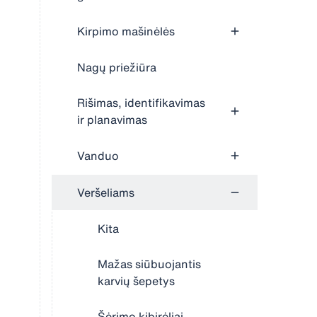
Kirpimo mašinėlės
Nagų priežiūra
Rišimas, identifikavimas
ir planavimas
Vanduo
Veršeliams
Kita
Mažas siūbuojantis
karvių šepetys
Šėrimo kibirėliai,