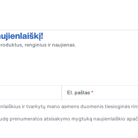
jienlaiškį!
roduktus, renginius ir naujienas.
El. paštas
*
laiškius ir tvarkytų mano asmens duomenis tiesioginės rink
spaudę prenumeratos atsisakymo mygtuką naujienlaiškio apa