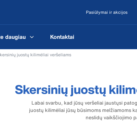
Pasiūlymai ir akcijos
te daugiau
Kontaktai
kersinių juostų kilimėliai veršeliams
Skersinių juostų kilim
Labai svarbu, kad jūsų veršeliai jaustųsi patogi
juostų kilimėliai jūsų būsimoms melžiamoms kar
neslidų vaikščiojimo p