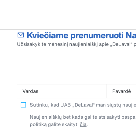
Kviečiame prenumeruoti Nau
Užsisakykite mėnesinį naujienlaiškį apie „DeLaval“ p
Vardas
Pavardė
Sutinku, kad UAB „DeLaval“ man siųstų naujien
Naujienlaiškių bet kada galite atsisakyti pa
politiką galite skaityti
čia
.