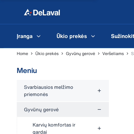
Įranga
Ūkio prekės
Sužinoki
Home
Ūkio prekės
Gyvūnų gerovė
Veršeliams
S
Meniu
Svarbiausios melžimo
priemonės
Gyvūnų gerovė
Karvių komfortas ir
gardai