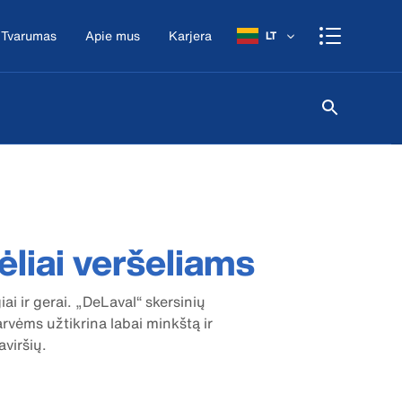
Tvarumas
Apie mus
Karjera
LT
ėliai veršeliams
ai ir gerai. „DeLaval“ skersinių
vėms užtikrina labai minkštą ir
aviršių.