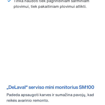
Tinka naudoti tiek pagrindiniam šarminiam
plovimui, tiek pakaitiniam plovimui atlikti.
„DeLaval“ serviso mini monitorius SM100
Padeda apsaugoti karves ir sumažina pavojų, kad
reikės avarinio remonto.