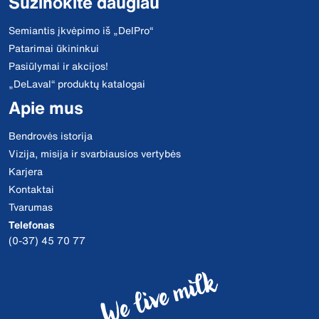
Sužinokite daugiau
Semiantis įkvėpimo iš „DelPro“
Patarimai ūkininkui
Pasiūlymai ir akcijos!
„DeLaval“ produktų katalogai
Apie mus
Bendrovės istorija
Vizija, misija ir svarbiausios vertybės
Karjera
Kontaktai
Tvarumas
Telefonas
(0-37) 45 70 77