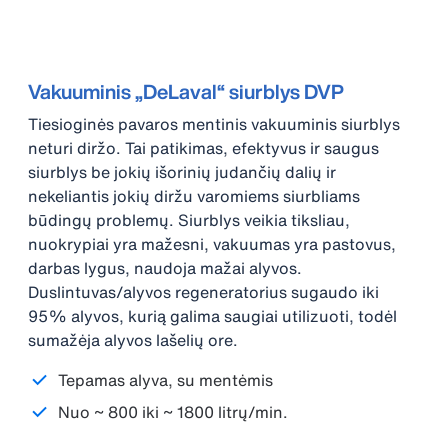
Vakuuminis „DeLaval“ siurblys DVP
Tiesioginės pavaros mentinis vakuuminis siurblys
neturi diržo. Tai patikimas, efektyvus ir saugus
siurblys be jokių išorinių judančių dalių ir
nekeliantis jokių diržu varomiems siurbliams
būdingų problemų. Siurblys veikia tiksliau,
nuokrypiai yra mažesni, vakuumas yra pastovus,
darbas lygus, naudoja mažai alyvos.
Duslintuvas/alyvos regeneratorius sugaudo iki
95% alyvos, kurią galima saugiai utilizuoti, todėl
sumažėja alyvos lašelių ore.
Tepamas alyva, su mentėmis
Nuo ~ 800 iki ~ 1800 litrų/min.