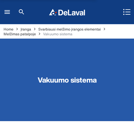
Home
Įranga
Svarbiausi melžimo įrangos elementai
Melžimas patalpoje
Vakuumo sistema
Vakuumo sistema