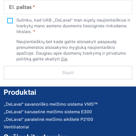
El. paštas
*
Sutinku, kad UAB „DeLaval“ man siųstų naujienlaiškius ir
tvarkytų mano asmens duomenis tiesioginės rinkodaros
tikslais.
Naujienlaiškių bet kada galite atsisakyti paspaudę
prenumeratos atsisakymo mygtuką naujienlaiškio
apačioje. Daugiau apie duomenų tvarkymą ir privatumo
politiką galite skaityti
čia
.
Siųsti
Produktai
„DeLaval“ savanoriško melžimo sistema VMS™
„DeLaval“ karuselinė melžimo sistema E300
„DeLaval“ paralelinė melžimo aikštelė P2100
Ventiliatoriai