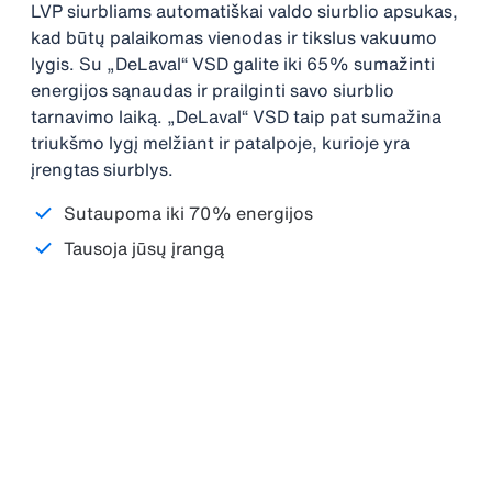
LVP siurbliams automatiškai valdo siurblio apsukas,
kad būtų palaikomas vienodas ir tikslus vakuumo
lygis. Su „DeLaval“ VSD galite iki 65% sumažinti
energijos sąnaudas ir prailginti savo siurblio
tarnavimo laiką. „DeLaval“ VSD taip pat sumažina
triukšmo lygį melžiant ir patalpoje, kurioje yra
įrengtas siurblys.
Sutaupoma iki 70% energijos
Tausoja jūsų įrangą