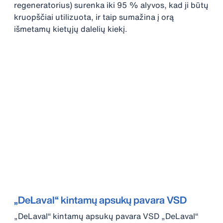
regeneratorius) surenka iki 95 % alyvos, kad ji būtų
kruopščiai utilizuota, ir taip sumažina į orą
išmetamų kietųjų dalelių kiekį.
„DeLaval“ kintamų apsukų pavara VSD
„DeLaval“ kintamų apsukų pavara VSD „DeLaval“