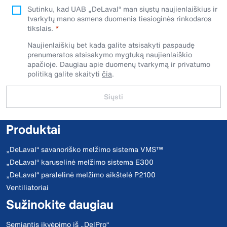
Sutinku, kad UAB „DeLaval“ man siųstų naujienlaiškius ir
tvarkytų mano asmens duomenis tiesioginės rinkodaros
tikslais.
Naujienlaiškių bet kada galite atsisakyti paspaudę
prenumeratos atsisakymo mygtuką naujienlaiškio
apačioje. Daugiau apie duomenų tvarkymą ir privatumo
politiką galite skaityti
čia
.
Siųsti
Produktai
„DeLaval“ savanoriško melžimo sistema VMS™
„DeLaval“ karuselinė melžimo sistema E300
„DeLaval“ paralelinė melžimo aikštelė P2100
Ventiliatoriai
Sužinokite daugiau
Semiantis įkvėpimo iš „DelPro“