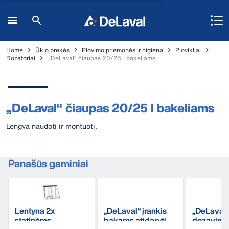
Home
Ūkio prekės
Plovimo priemonės ir higiena
Plovikliai
Dozatoriai
„DeLaval“ čiaupas 20/25 l bakeliams
„DeLaval“ čiaupas 20/25 l bakeliams
Lengva naudoti ir montuoti.
Panašūs gaminiai
Lentyna 2x
„DeLaval“ įrankis
„DeLaval“
statinėms
bakams atidaryti
dozavimo 