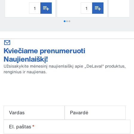
1 000 ml
Kviečiame prenumeruoti
Naujienlaiškį!
Užsisakykite mėnesinį naujienlaiškį apie „DeLaval“ produktus,
renginius ir naujienas.
Vardas
Pavardė
El. paštas
*