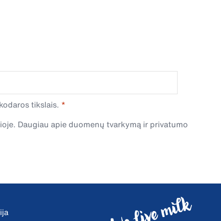
odaros tikslais.
čioje. Daugiau apie duomenų tvarkymą ir privatumo
ija