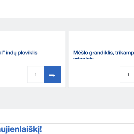
“ indų ploviklis
Mėšlo grandiklis, trikamp
srieginis
jienlaiškį!