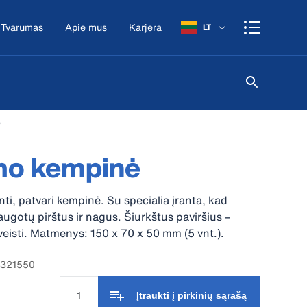
Tvarumas
Apie mus
Karjera
LT
ė
mo kempinė
ti, patvari kempinė. Su specialia įranta, kad
ugotų pirštus ir nagus. Šiurkštus paviršius –
veisti. Matmenys: 150 x 70 x 50 mm (5 vnt.).
7321550
Įtraukti į pirkinių sąrašą