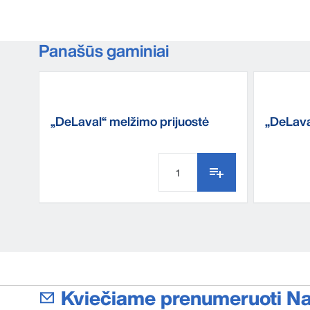
Panašūs gaminiai
„DeLaval“ melžimo prijuostė
„DeLaval
Kviečiame prenumeruoti Nau