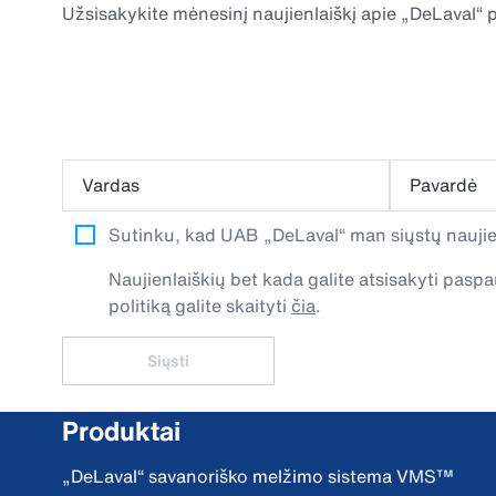
Užsisakykite mėnesinį naujienlaiškį apie „DeLaval“ p
Vardas
Pavardė
Sutinku, kad UAB „DeLaval“ man siųstų naujien
Naujienlaiškių bet kada galite atsisakyti pa
politiką galite skaityti
čia
.
Siųsti
Produktai
„DeLaval“ savanoriško melžimo sistema VMS™