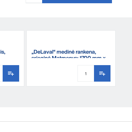
is,
„DeLaval“ medinė rankena,
srieginė Matmenys: 1700 mm x
28 mm