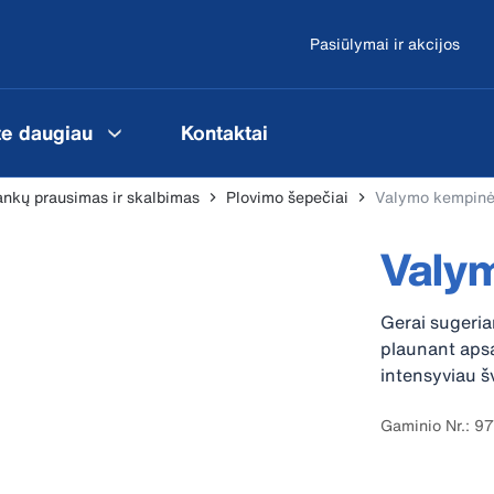
Pasiūlymai ir akcijos
te daugiau
Kontaktai
nkų prausimas ir skalbimas
Plovimo šepečiai
Valymo kempin
Valy
Gerai sugerian
plaunant apsa
intensyviau š
Gaminio Nr.: 9