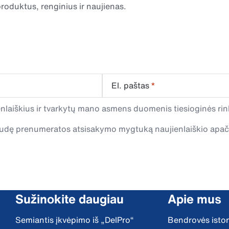
roduktus, renginius ir naujienas.
El. paštas
*
laiškius ir tvarkytų mano asmens duomenis tiesioginės rink
spaudę prenumeratos atsisakymo mygtuką naujienlaiškio apa
Sužinokite daugiau
Apie mus
Semiantis įkvėpimo iš „DelPro“
Bendrovės istor