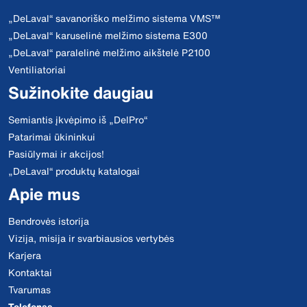
„DeLaval“ savanoriško melžimo sistema VMS™
„DeLaval“ karuselinė melžimo sistema E300
„DeLaval“ paralelinė melžimo aikštelė P2100
Ventiliatoriai
Sužinokite daugiau
Semiantis įkvėpimo iš „DelPro“
Patarimai ūkininkui
Pasiūlymai ir akcijos!
„DeLaval“ produktų katalogai
Apie mus
Bendrovės istorija
Vizija, misija ir svarbiausios vertybės
Karjera
Kontaktai
Tvarumas
Telefonas