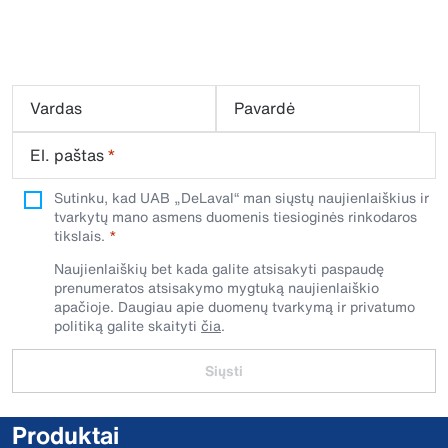
Vardas
Pavardė
El. paštas
*
Sutinku, kad UAB „DeLaval“ man siųstų naujienlaiškius ir
tvarkytų mano asmens duomenis tiesioginės rinkodaros
tikslais.
Naujienlaiškių bet kada galite atsisakyti paspaudę
prenumeratos atsisakymo mygtuką naujienlaiškio
apačioje. Daugiau apie duomenų tvarkymą ir privatumo
politiką galite skaityti
čia
.
Siųsti
Produktai