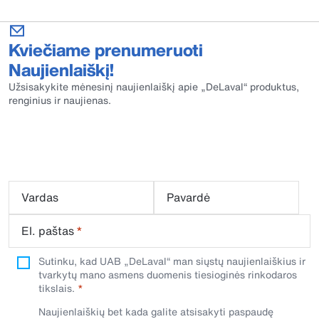
Kviečiame prenumeruoti
Naujienlaiškį!
Užsisakykite mėnesinį naujienlaiškį apie „DeLaval“ produktus,
renginius ir naujienas.
Vardas
Pavardė
El. paštas
*
Sutinku, kad UAB „DeLaval“ man siųstų naujienlaiškius ir
tvarkytų mano asmens duomenis tiesioginės rinkodaros
tikslais.
Naujienlaiškių bet kada galite atsisakyti paspaudę