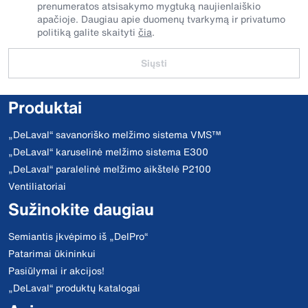
prenumeratos atsisakymo mygtuką naujienlaiškio
apačioje. Daugiau apie duomenų tvarkymą ir privatumo
politiką galite skaityti
čia
.
Siųsti
Produktai
„DeLaval“ savanoriško melžimo sistema VMS™
„DeLaval“ karuselinė melžimo sistema E300
„DeLaval“ paralelinė melžimo aikštelė P2100
Ventiliatoriai
Sužinokite daugiau
Semiantis įkvėpimo iš „DelPro“
Patarimai ūkininkui
Pasiūlymai ir akcijos!
„DeLaval“ produktų katalogai