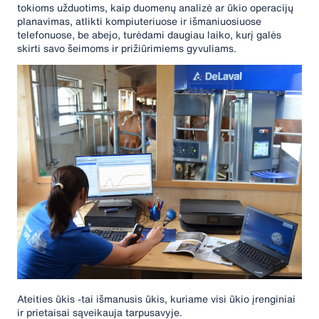
tokioms užduotims, kaip duomenų analizė ar ūkio operacijų
planavimas, atlikti kompiuteriuose ir išmaniuosiuose
telefonuose, be abejo, turėdami daugiau laiko, kurį galės
skirti savo šeimoms ir prižiūrimiems gyvuliams.
Ateities ūkis -tai išmanusis ūkis, kuriame visi ūkio įrenginiai
ir prietaisai sąveikauja tarpusavyje.