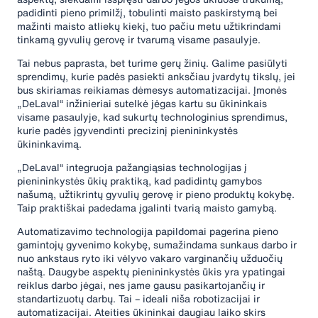
padidinti pieno primilžį, tobulinti maisto paskirstymą bei
mažinti maisto atliekų kiekį, tuo pačiu metu užtikrindami
tinkamą gyvulių gerovę ir tvarumą visame pasaulyje.
Tai nebus paprasta, bet turime gerų žinių. Galime pasiūlyti
sprendimų, kurie padės pasiekti anksčiau įvardytų tikslų, jei
bus skiriamas reikiamas dėmesys automatizacijai. Įmonės
„DeLaval“ inžinieriai sutelkė jėgas kartu su ūkininkais
visame pasaulyje, kad sukurtų technologinius sprendimus,
kurie padės įgyvendinti precizinį pienininkystės
ūkininkavimą.
„DeLaval“ integruoja pažangiąsias technologijas į
pienininkystės ūkių praktiką, kad padidintų gamybos
našumą, užtikrintų gyvulių gerovę ir pieno produktų kokybę.
Taip praktiškai padedama įgalinti tvarią maisto gamybą.
Automatizavimo technologija papildomai pagerina pieno
gamintojų gyvenimo kokybę, sumažindama sunkaus darbo ir
nuo ankstaus ryto iki vėlyvo vakaro varginančių užduočių
naštą. Daugybe aspektų pienininkystės ūkis yra ypatingai
reiklus darbo jėgai, nes jame gausu pasikartojančių ir
standartizuotų darbų. Tai – ideali niša robotizacijai ir
automatizacijai. Ateities ūkininkai daugiau laiko skirs