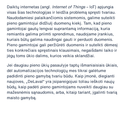
Daiktų internetas (angl
. Internet of Things
– IoT) apjungia
visas šias technologijas ir leidžia problemą spręsti tvariau.
Naudodamiesi palaikančiomis sistemomis, galime suteikti
pieno gamintojui didžiulį duomenų kiekį. Tam, kad pieno
gamintojai gautų lengvai suprantamą informaciją, kuria
remiantis galima priimti sprendimus, naudojame įrankius,
kuriais būtų galima naudingai gauti ir perduoti duomenis.
Pieno gamintojai gali peržiūrėti duomenis ir sutelkti dėmesį
ties konkrečiais spręstinais klausimais, negaišdami laiko ir
jėgų toms ūkio dalims, kurios veikia sklandžiai.
Jei daugiau pieno ūkių pasaulyje taptų išmaniaisiais ūkiais,
dėl automatizacijos technologijų mes tikrai galėtume
padidinti pieno gamybą tvariu būdu. Kaip įmonė, diegianti
naujoves, „DeLaval“ yra įsipareigojusi toliau ieškoti naujų
būdų, kaip padėti pieno gamintojams nuveikti daugiau su
mažesnėmis sąnaudomis, arba, kitaip tariant, įgalinti tvarią
maisto gamybą.