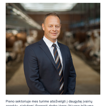
Pieno sektoriuje mes turime atsižvelgti į daugybę įvairių
aspektų, siekdami išspręsti darbo jėgos ūkiuose trūkumą,