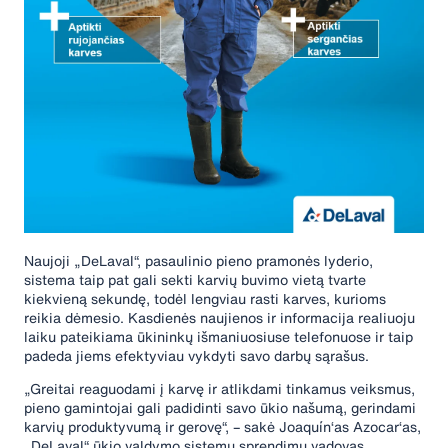
Naujoji „DeLaval“, pasaulinio pieno pramonės lyderio,
sistema taip pat gali sekti karvių buvimo vietą tvarte
kiekvieną sekundę, todėl lengviau rasti karves, kurioms
reikia dėmesio. Kasdienės naujienos ir informacija realiuoju
laiku pateikiama ūkininkų išmaniuosiuse telefonuose ir taip
padeda jiems efektyviau vykdyti savo darbų sąrašus.
„Greitai reaguodami į karvę ir atlikdami tinkamus veiksmus,
pieno gamintojai gali padidinti savo ūkio našumą, gerindami
karvių produktyvumą ir gerovę“, – sakė Joaquín‘as Azocar‘as,
„DeLaval“ ūkio valdymo sistemų sprendimų vadovas.