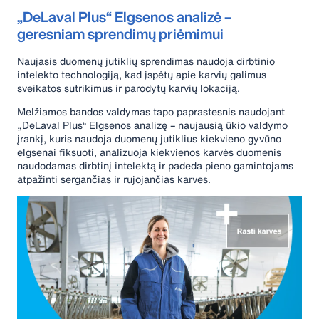
„DeLaval Plus“ Elgsenos analizė –
geresniam sprendimų priėmimui
Naujasis duomenų jutiklių sprendimas naudoja dirbtinio
intelekto technologiją, kad įspėtų apie karvių galimus
sveikatos sutrikimus ir parodytų karvių lokaciją.
Melžiamos bandos valdymas tapo paprastesnis naudojant
„DeLaval Plus“ Elgsenos analizę – naujausią ūkio valdymo
įrankį, kuris naudoja duomenų jutiklius kiekvieno gyvūno
elgsenai fiksuoti, analizuoja kiekvienos karvės duomenis
naudodamas dirbtinį intelektą ir padeda pieno gamintojams
atpažinti sergančias ir rujojančias karves.