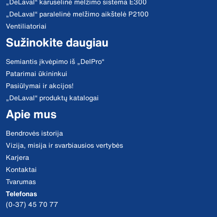
„DeLaval“ karuselinė melžimo sistema E300
„DeLaval“ paralelinė melžimo aikštelė P2100
Ventiliatoriai
Sužinokite daugiau
Semiantis įkvėpimo iš „DelPro“
Patarimai ūkininkui
Pasiūlymai ir akcijos!
„DeLaval“ produktų katalogai
Apie mus
Bendrovės istorija
Vizija, misija ir svarbiausios vertybės
Karjera
Kontaktai
Tvarumas
Telefonas
(0-37) 45 70 77