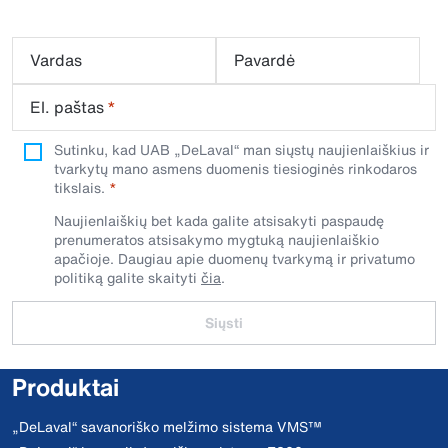
Vardas
Pavardė
El. paštas
*
Sutinku, kad UAB „DeLaval“ man siųstų naujienlaiškius ir
tvarkytų mano asmens duomenis tiesioginės rinkodaros
tikslais.
Naujienlaiškių bet kada galite atsisakyti paspaudę
prenumeratos atsisakymo mygtuką naujienlaiškio
apačioje. Daugiau apie duomenų tvarkymą ir privatumo
politiką galite skaityti
čia
.
Siųsti
Produktai
„DeLaval“ savanoriško melžimo sistema VMS™