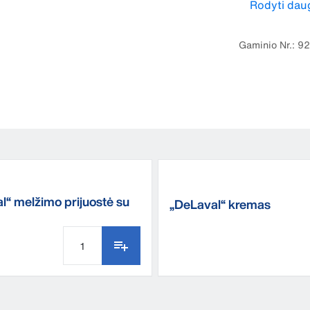
Rodyti dau
ekologiniu žen
Gaminio Nr.: 
l“ melžimo prijuostė su
„DeLaval“ kremas