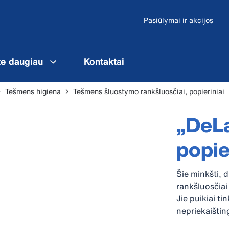
Pasiūlymai ir akcijos
te daugiau
Kontaktai
Tešmens higiena
Tešmens šluostymo rankšluosčiai, popieriniai
„DeLa
popi
Šie minkšti, d
rankšluosčiai
Jie puikiai ti
nepriekaišting
yra švelnūs s