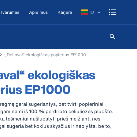
Tvarumas
Apie mus
Karjera
LT
„DeLaval“ ekologiškas popierius EP1000
val“ ekologiškas
erius EP1000
rėgmę gerai sugeriantys, bet tvirti popieriniai
 gaminami iš 100 % perdirbto celiuliozės pluošto.
nka tešmeniui nušluostyti prieš melžiant, nes
ai sugeria bet kokius skysčius ir neplyšta, be to,
peniams ir tešmeniui. Šis popierius ženklinamas