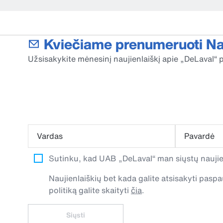
Kviečiame prenumeruoti Nau
Užsisakykite mėnesinį naujienlaiškį apie „DeLaval“ p
Vardas
Pavardė
Sutinku, kad UAB „DeLaval“ man siųstų naujien
Naujienlaiškių bet kada galite atsisakyti pa
politiką galite skaityti
čia
.
Siųsti