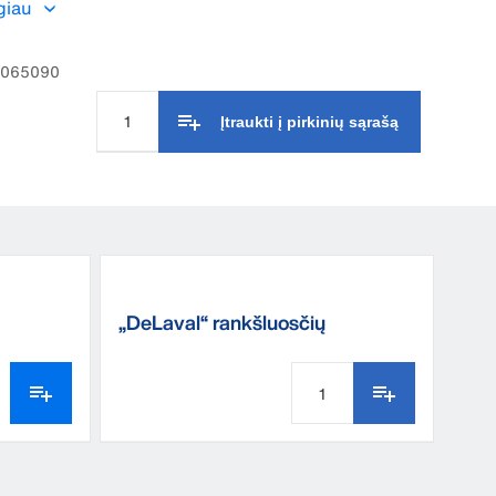
giau
klu „Eco“ ir yra saugus liestis su maistu.
92065090
Įtraukti į pirkinių sąrašą
„DeLaval“ rankšluosčių
dozavimo kibiras