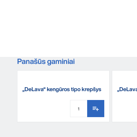
Panašūs gaminiai
„DeLava“ kengūros tipo krepšys
„DeLava
skirtuku