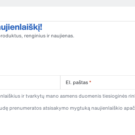
jienlaiškį!
roduktus, renginius ir naujienas.
El. paštas
*
laiškius ir tvarkytų mano asmens duomenis tiesioginės rink
spaudę prenumeratos atsisakymo mygtuką naujienlaiškio apa