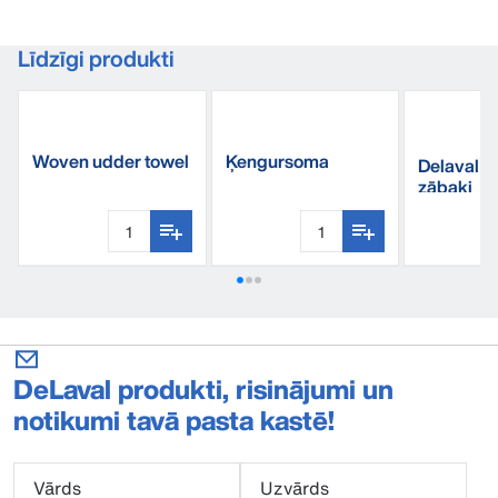
Līdzīgi produkti
Woven udder towel
Ķengursoma
Delaval g
zābaki
DeLaval produkti, risinājumi un
notikumi tavā pasta kastē!
Vārds
Uzvārds