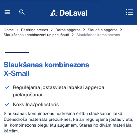
Home
Patēriņa preces
Darba apģērbs
Slaucēja apģērbs
Slaukšanas kombinezoni un priekšauti
Slaukšanas kombinezons
Slaukšanas kombinezons
X-Small
Regulējama jostasvieta labākai apģērba
pielāgošanai
Kokvilna/poliesteris
Slaukšanas kombinezons nodrošina ērtību slaukšanas laikā.
Ūdensdroša materiāla piedurknes, kā arī regulējama jostas vieta,
lai kombinezons piegulētu augumam. Staras no divām materiāla
kārtām.