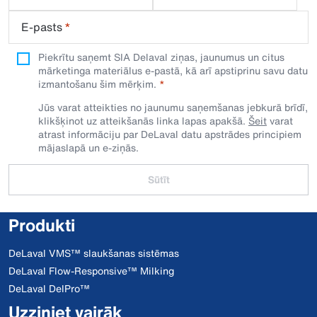
E-pasts
*
Piekrītu saņemt SIA Delaval ziņas, jaunumus un citus
mārketinga materiālus e-pastā, kā arī apstiprinu savu datu
izmantošanu šim mērķim.
Jūs varat atteikties no jaunumu saņemšanas jebkurā brīdī,
klikšķinot uz atteikšanās linka lapas apakšā.
Šeit
varat
atrast informāciju par DeLaval datu apstrādes principiem
mājaslapā un e-ziņās.
Sūtīt
Produkti
DeLaval VMS™ slaukšanas sistēmas
DeLaval Flow-Responsive™ Milking
DeLaval DelPro™
Uzziniet vairāk