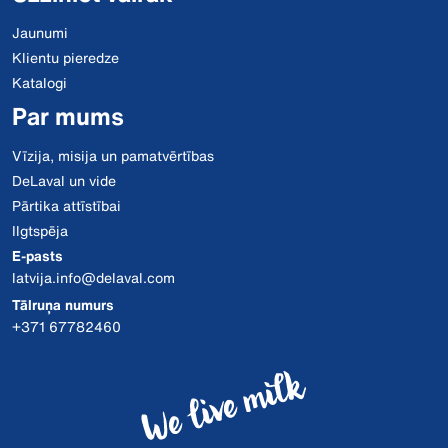
Jaunumi
Klientu pieredze
Katalogi
Par mums
Vīzija, misija un pamatvērtības
DeLaval un vide
Pārtika attīstībai
Ilgtspēja
E-pasts
latvija.info@delaval.com
Tālruņa numurs
+371 67782460