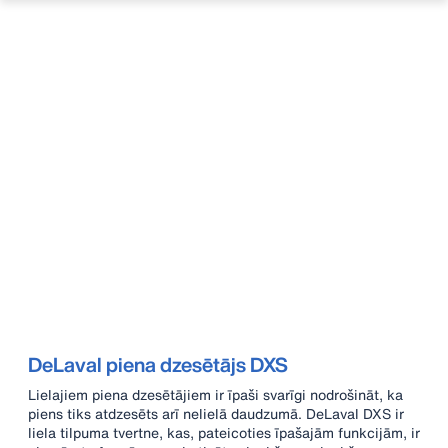
DeLaval piena dzesētājs DXS
Lielajiem piena dzesētājiem ir īpaši svarīgi nodrošināt, ka
piens tiks atdzesēts arī nelielā daudzumā. DeLaval DXS ir
liela tilpuma tvertne, kas, pateicoties īpašajām funkcijām, ir