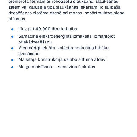
piemērota fermām ar robotizētu slaukšanu, slaukšanas
zālēm vai karuseļa tipa slaukšanas iekārtām, jo tā īpašā
dzesēšanas sistēma dzesē arī mazas, nepārtrauktas piena
plūsmas.
Līdz pat 40 000 litru ietilpība
Samazina elektroenerģijas izmaksas, izmantojot
priekšdzesēšanu
Vienmērīgi ieklāta izolācija nodrošina labāku
dzesēšanu
Maisītāja konstrukcija uzlabo siltuma atdevi
Maiga maisīšana — samazina šļakatas