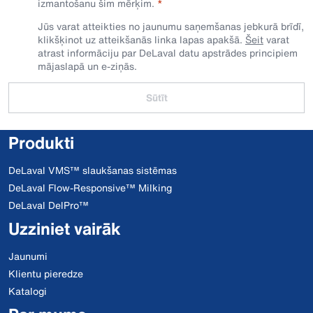
izmantošanu šim mērķim.
Jūs varat atteikties no jaunumu saņemšanas jebkurā brīdī,
klikšķinot uz atteikšanās linka lapas apakšā.
Šeit
varat
atrast informāciju par DeLaval datu apstrādes principiem
mājaslapā un e-ziņās.
Sūtīt
Produkti
DeLaval VMS™ slaukšanas sistēmas
DeLaval Flow-Responsive™ Milking
DeLaval DelPro™
Uzziniet vairāk
Jaunumi
Klientu pieredze
Katalogi