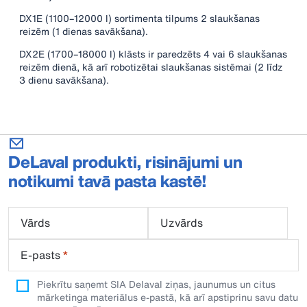
DX1E (1100–12000 l) sortimenta tilpums 2 slaukšanas
reizēm (1 dienas savākšana).
DX2E (1700–18000 l) klāsts ir paredzēts 4 vai 6 slaukšanas
reizēm dienā, kā arī robotizētai slaukšanas sistēmai (2 līdz
3 dienu savākšana).
DeLaval produkti, risinājumi un
notikumi tavā pasta kastē!
Vārds
Uzvārds
E-pasts
*
Piekrītu saņemt SIA Delaval ziņas, jaunumus un citus
mārketinga materiālus e-pastā, kā arī apstiprinu savu datu