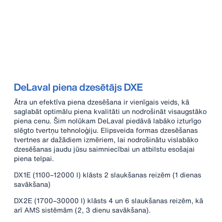
DeLaval piena dzesētājs DXE
Ātra un efektīva piena dzesēšana ir vienīgais veids, kā
saglabāt optimālu piena kvalitāti un nodrošināt visaugstāko
piena cenu. Šim nolūkam DeLaval piedāvā labāko izturīgo
slēgto tvertņu tehnoloģiju. Elipsveida formas dzesēšanas
tvertnes ar dažādiem izmēriem, lai nodrošinātu vislabāko
dzesēšanas jaudu jūsu saimniecībai un atbilstu esošajai
piena telpai.
DX1E (1100–12000 l) klāsts 2 slaukšanas reizēm (1 dienas
savākšana)
DX2E (1700–30000 l) klāsts 4 un 6 slaukšanas reizēm, kā
arī AMS sistēmām (2, 3 dienu savākšana).