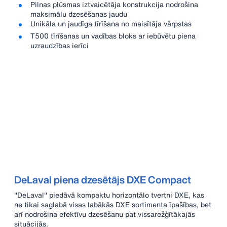
Pilnas plūsmas iztvaicētāja konstrukcija nodrošina
maksimālu dzesēšanas jaudu
Unikāla un jaudīga tīrīšana no maisītāja vārpstas
T500 tīrīšanas un vadības bloks ar iebūvētu piena
uzraudzības ierīci
DeLaval piena dzesētājs DXE Compact
"DeLaval" piedāvā kompaktu horizontālo tvertni DXE, kas
ne tikai saglabā visas labākās DXE sortimenta īpašības, bet
arī nodrošina efektīvu dzesēšanu pat vissarežģītākajās
situācijās.