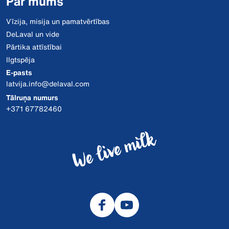
Par mums
Vīzija, misija un pamatvērtības
DeLaval un vide
Pārtika attīstībai
Ilgtspēja
E-pasts
latvija.info@delaval.com
Tālruņa numurs
+371 67782460