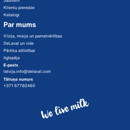
Jaunumi
Klientu pieredze
Katalogi
Par mums
Vīzija, misija un pamatvērtības
DeLaval un vide
Pārtika attīstībai
Ilgtspēja
E-pasts
latvija.info@delaval.com
Tālruņa numurs
+371 67782460