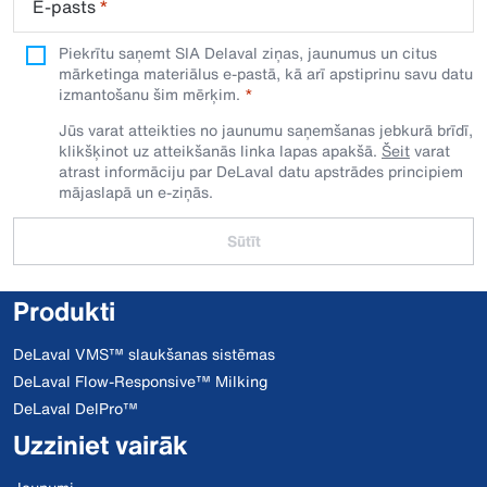
E-pasts
*
Piekrītu saņemt SIA Delaval ziņas, jaunumus un citus
mārketinga materiālus e-pastā, kā arī apstiprinu savu datu
izmantošanu šim mērķim.
Jūs varat atteikties no jaunumu saņemšanas jebkurā brīdī,
klikšķinot uz atteikšanās linka lapas apakšā.
Šeit
varat
atrast informāciju par DeLaval datu apstrādes principiem
mājaslapā un e-ziņās.
Sūtīt
Produkti
DeLaval VMS™ slaukšanas sistēmas
DeLaval Flow-Responsive™ Milking
DeLaval DelPro™
Uzziniet vairāk