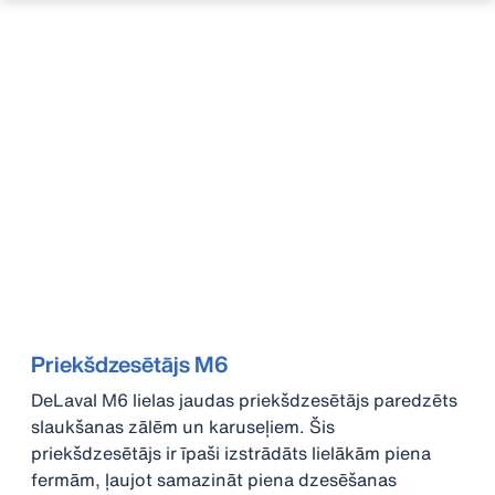
Priekšdzesētājs M6
DeLaval M6 lielas jaudas priekšdzesētājs paredzēts
slaukšanas zālēm un karuseļiem. Šis
priekšdzesētājs ir īpaši izstrādāts lielākām piena
fermām, ļaujot samazināt piena dzesēšanas