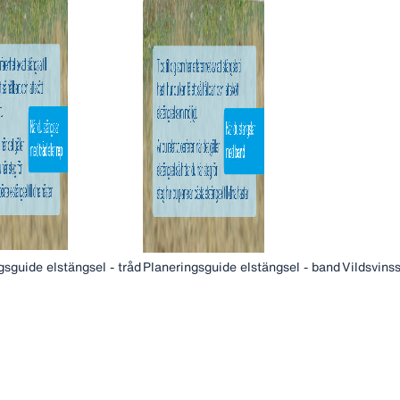
gsguide elstängsel - tråd
Planeringsguide elstängsel - band
Vildsvins