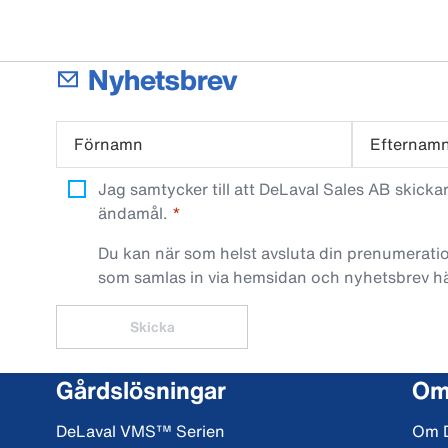
Nyhetsbrev
Förnamn
Efternam
Jag samtycker till att DeLaval Sales AB skick
ändamål.
Du kan när som helst avsluta din prenumeratio
som samlas in via hemsidan och nyhetsbrev h
Skicka
Gårdslösningar
Om
DeLaval VMS™ Serien
Om 