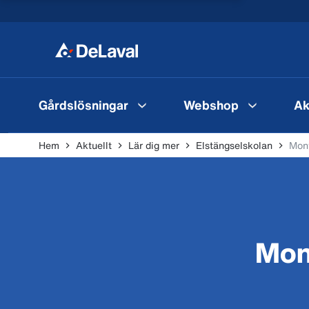
Gårdslösningar
Webshop
Ak
Hem
Aktuellt
Lär dig mer
Elstängselskolan
Mont
Mon