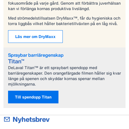
fokusområde på varje gård. Genom att förbättra juverhälsan
kan vi förlänga kornas produktiva livslängd.
Med strömedelstillsatsen DryMaxx™, får du hygieniska och
torra liggbås vilket håller bakterietillväxten på en låg nivå.
Läs mer om DryMaxx
Spraybar barriäregenskap
Titan™
DeLaval Titan™ är ett spraybart spendopp med
barriäregenskaper. Den orangefärgade filmen håller sig kvar
länge på spenen och skyddar kornas spenar mellan
mjölkningarna.
Till spendopp Titan
Nyhetsbrev