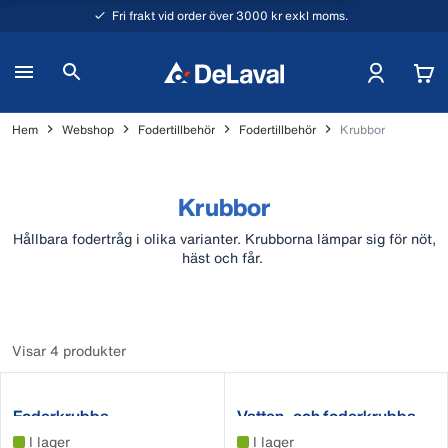
Fri frakt vid order över 3000 kr exkl moms.
Hem
Webshop
Fodertillbehör
Fodertillbehör
Krubbor
Krubbor
Hållbara fodertråg i olika varianter. Krubborna lämpar sig för nöt,
häst och får.
Visar 4 produkter
Foderkrubba
Vatten- och foderkrubba
I lager
I lager