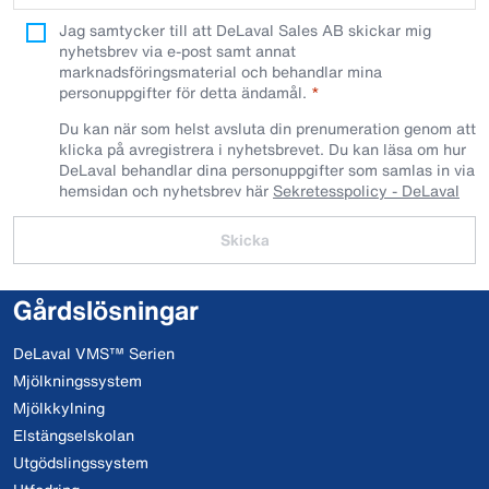
Jag samtycker till att DeLaval Sales AB skickar mig
nyhetsbrev via e-post samt annat
marknadsföringsmaterial och behandlar mina
personuppgifter för detta ändamål.
Du kan när som helst avsluta din prenumeration genom att
klicka på avregistrera i nyhetsbrevet. Du kan läsa om hur
DeLaval behandlar dina personuppgifter som samlas in via
hemsidan och nyhetsbrev här
Sekretesspolicy - DeLaval
Skicka
Gårdslösningar
DeLaval VMS™ Serien
Mjölkningssystem
Mjölkkylning
Elstängselskolan
Utgödslingssystem