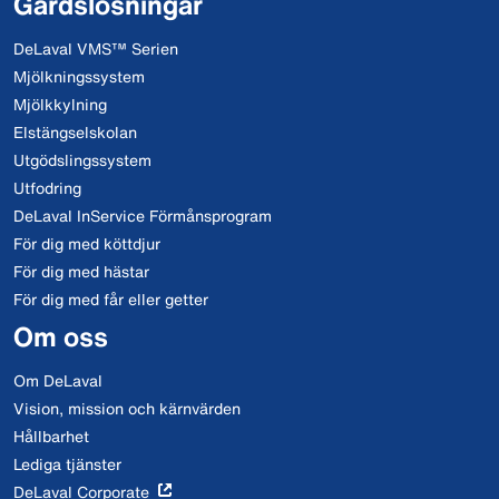
Gårdslösningar
DeLaval VMS™ Serien
Mjölkningssystem
Mjölkkylning
Elstängselskolan
Utgödslingssystem
Utfodring
DeLaval InService Förmånsprogram
För dig med köttdjur
För dig med hästar
För dig med får eller getter
Om oss
Om DeLaval
Vision, mission och kärnvärden
Hållbarhet
Lediga tjänster
DeLaval Corporate