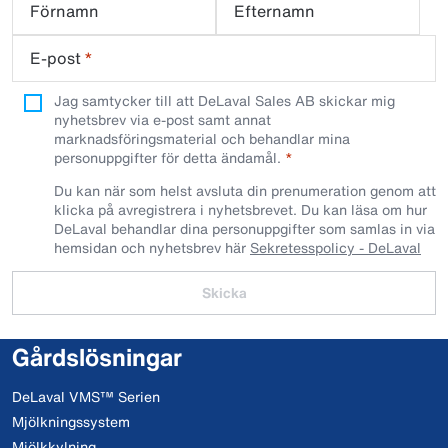
Förnamn
Efternamn
E-post
*
Jag samtycker till att DeLaval Sales AB skickar mig
nyhetsbrev via e-post samt annat
marknadsföringsmaterial och behandlar mina
personuppgifter för detta ändamål.
Du kan när som helst avsluta din prenumeration genom att
klicka på avregistrera i nyhetsbrevet. Du kan läsa om hur
DeLaval behandlar dina personuppgifter som samlas in via
hemsidan och nyhetsbrev här
Sekretesspolicy - DeLaval
Skicka
Gårdslösningar
DeLaval VMS™ Serien
Mjölkningssystem
Mjölkkylning