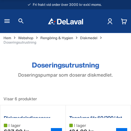
Fri frakt vid order över 3000 kr exkl moms.
Hem
Webshop
Rengöring & Hygien
Diskmedel
Doseringsutrustning
Doseringsutrustning
Doseringspumpar som doserar diskmedlet.
Visar 6 produkter
Diskmedelsdispenser
Tappkran för 60/200 l fat
I lager
I lager