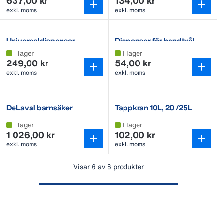
637,00 kr
134,00 kr
exkl. moms
exkl. moms
Universaldispenser
Dispenser för handtvål
I lager
I lager
249,00 kr
54,00 kr
exkl. moms
exkl. moms
DeLaval barnsäker
Tappkran 10L, 20 /25L
doseringspump med spärr
I lager
I lager
1 026,00 kr
102,00 kr
exkl. moms
exkl. moms
Visar 6 av 6 produkter