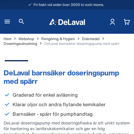
Fri frakt vid order över 3000 kr exkl moms.
Hem
Webshop
Rengöring & Hygien
Diskmedel
Doseringsutrustning
DeLaval barnsäker doseringspump med spärr
DeLaval barnsäker doseringspump
med spärr
Graderad för enkel avläsning
Klarar oljor och andra flytande kemikalier
Barnsäker - spärr för pumphandtag
DeLaval doseringspump med doseringsflaska är ett unikt system
för hantering av lantbrukskemikalier och ger en hög