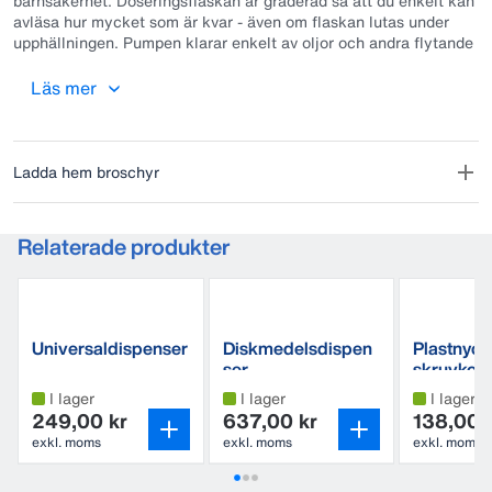
barnsäkerhet. Doseringsflaskan är graderad så att du enkelt kan
avläsa hur mycket som är kvar - även om flaskan lutas under
upphällningen. Pumpen klarar enkelt av oljor och andra flytande
kemikalier - dock ej produkter med starka lösningsmedel.
Pumpen har hög kapacitet - med några få pumpslag fylls den
Läs mer
speciellt utformade doseringsflaskan. Säker - spärr för
pumphandtag minskar risken för oavsiktlig användning av
pumpen. Bekvämt greppvänligt handtag. Smidigt
hanteringssystem med integrerad flaska minskar risken för
Ladda hem broschyr
stänk och spill.
Pumpen för 10 och 25 liters dunk ger 1,6 dl/pumpslag. Pumpen
Relaterade produkter
för 60 och 200 liters fat ger 4 dl/pumpslag.
Universaldispenser
Diskmedelsdispen
Plastnyckel
ser
skruvkork
dunkar
I lager
I lager
I lager
249,00 kr
637,00 kr
138,00 
exkl. moms
exkl. moms
exkl. moms