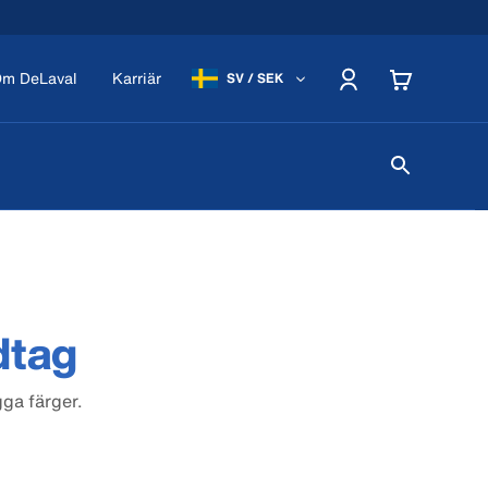
m DeLaval
Karriär
SV / SEK
dtag
ga färger.