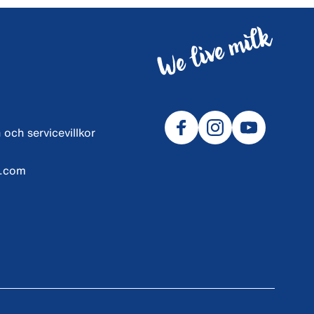
 och servicevillkor
l.com