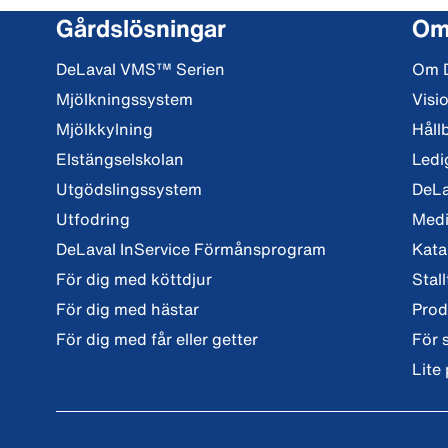
Gårdslösningar
Om
DeLaval VMS™ Serien
Om 
Mjölkningssystem
Visi
Mjölkkylning
Håll
Elstängselskolan
Ledi
Utgödslingssystem
DeLa
Utfodring
Med
DeLaval InService Förmånsprogram
Kata
För dig med köttdjur
Stall
För dig med hästar
Prod
För dig med får eller getter
För 
Lite 