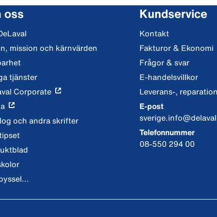
 oss
Kundservice
DeLaval
Kontakt
on, mission och kärnvärden
Fakturor & Ekonomi
barhet
Frågor & svar
ga tjänster
E-handelsvillkor
val Corporate
Leverans-, reparation
ia
E-post
sverige.info@delava
log och andra skrifter
Telefonnummer
tipset
08-550 294 00
uktblad
skolor
pyssel...