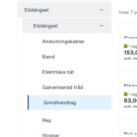
Elstängsel
Visar 7 
Elstängsel
Grin
Anslutningskablar
I la
153,
Band
exkl. 
Elektriska nät
Fjäde
Galvaniserad tråd
I la
83,0
Grindhandtag
exkl. 
Rep
DeLav
Stolpar