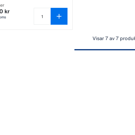
ger
0 kr
moms
Antal produkter är 1
Visar 7 av 7 produ