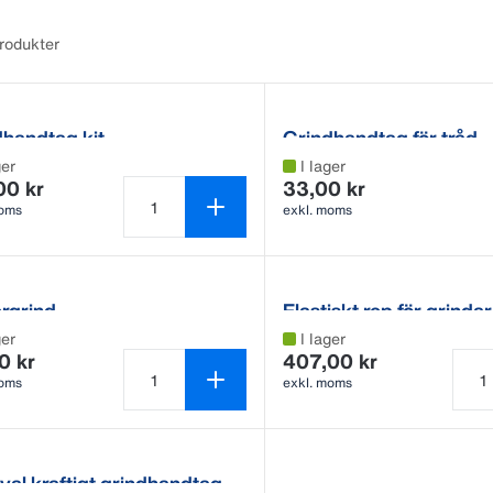
produkter
dhandtag kit
Grindhandtag för tråd
ger
I lager
00 kr
33,00 kr
moms
exkl. moms
Antal produkter är 1
rgrind
Elastiskt rep för grind
ger
I lager
0 kr
407,00 kr
moms
exkl. moms
Antal produkter är 1
Antal
al kraftigt grindhandtag