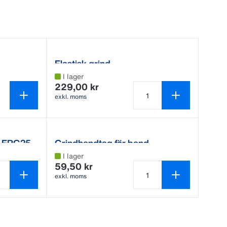
Elastisk grind
I lager
229,00 kr
exkl. moms
Antal produkter är 1
ar ERG25
Grindhandtag för band
I lager
59,50 kr
exkl. moms
 produkter är 1
Antal produkter är 1