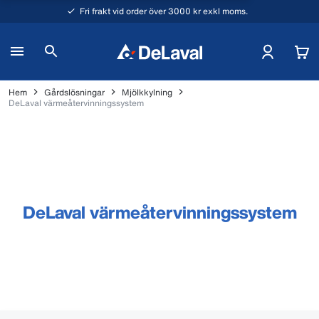
Fri frakt vid order över 3000 kr exkl moms.
Hem
Gårdslösningar
Mjölkkylning
DeLaval värmeåtervinningssystem
DeLaval värmeåtervinningssystem