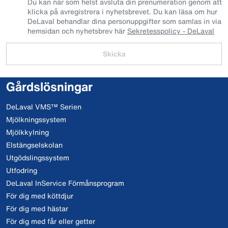
Du kan när som helst avsluta din prenumeration genom att
klicka på avregistrera i nyhetsbrevet. Du kan läsa om hur
DeLaval behandlar dina personuppgifter som samlas in via
hemsidan och nyhetsbrev här
Sekretesspolicy - DeLaval
Skicka
Gårdslösningar
DeLaval VMS™ Serien
Mjölkningssystem
Mjölkkylning
Elstängselskolan
Utgödslingssystem
Utfodring
DeLaval InService Förmånsprogram
För dig med köttdjur
För dig med hästar
För dig med får eller getter