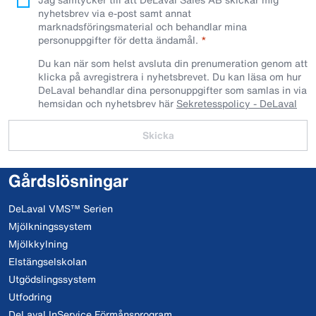
nyhetsbrev via e-post samt annat
marknadsföringsmaterial och behandlar mina
personuppgifter för detta ändamål.
Du kan när som helst avsluta din prenumeration genom att
klicka på avregistrera i nyhetsbrevet. Du kan läsa om hur
DeLaval behandlar dina personuppgifter som samlas in via
hemsidan och nyhetsbrev här
Sekretesspolicy - DeLaval
Skicka
Gårdslösningar
DeLaval VMS™ Serien
Mjölkningssystem
Mjölkkylning
Elstängselskolan
Utgödslingssystem
Utfodring
DeLaval InService Förmånsprogram