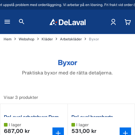
t uppstå problem med orderläggning. Vi arbetar på en lösning. Fri frakt vid order
Hem
Webshop
Kläder
Arbetskläder
Byxor
Byxor
Praktiska byxor med de rätta detaljerna.
Visar 3 produkter
DeLaval arbetsbyxa Dam
DeLaval herrshorts
I lager
I lager
687,00 kr
531,00 kr