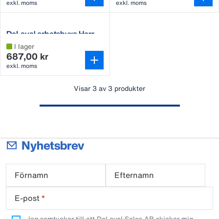
exkl. moms
exkl. moms
DeLaval arbetsbyxa Herr
I lager
687,00 kr
exkl. moms
Visar 3 av 3 produkter
Nyhetsbrev
Förnamn
Efternamn
E-post
*
Jag samtycker till att DeLaval Sales AB skickar mig