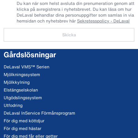
Du kan när som helst avsluta din prenumeration genom att
klicka på avregistrera i nyhetsbrevet. Du kan läsa om hur
DeLaval behandlar dina personuppgifter som samlas in via
hemsidan och nyhetsbrev här
Sekretesspolicy - DeLaval
Skicka
Gårdslösningar
DeLaval VMS™ Serien
Mjölkningssystem
Mjölkkylning
Elstängselskolan
Utgödslingssystem
Utfodring
DeLaval InService Förmånsprogram
För dig med köttdjur
För dig med hästar
För dig med får eller getter