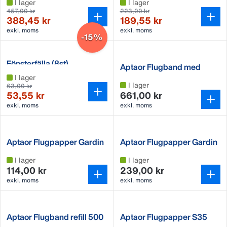
I lager
I lager
457,00 kr
223,00 kr
388,45 kr
189,55 kr
exkl. moms
exkl. moms
-15%
Fönsterfälla (8st)
Aptaor Flugband med
hållare, komplett
I lager
I lager
63,00 kr
53,55 kr
661,00 kr
exkl. moms
exkl. moms
Aptaor Flugpapper Gardin
Aptaor Flugpapper Gardin
C60 (600x10 cm)
C210 (700x30 cm)
I lager
I lager
114,00 kr
239,00 kr
exkl. moms
exkl. moms
Aptaor Flugband refill 500
Aptaor Flugpapper S35
m