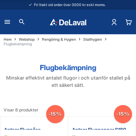
Fri frakt vid order över 3000 kr exkl moms.
Hem
Webshop
Rengöring & Hygien
Stallhygien
Flugbekämpning
Flugbekämpning
Minskar effektivt antalet flugor i och utanför stallet på
ett säkert sätt.
Visar 8 produkter
-15%
-15%
Aptaor Flugpåse
Aptaor Flugpapper S180