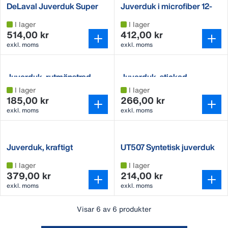
DeLaval Juverduk Super
Juverduk i microfiber 12-
pack
I lager
I lager
514,00 kr
412,00 kr
exkl. moms
exkl. moms
Juverduk, rutmönstrad
Juverduk, stickad
I lager
I lager
185,00 kr
266,00 kr
exkl. moms
exkl. moms
Juverduk, kraftigt
UT507 Syntetisk juverduk
mönstrad
I lager
I lager
379,00 kr
214,00 kr
exkl. moms
exkl. moms
Visar 6 av 6 produkter