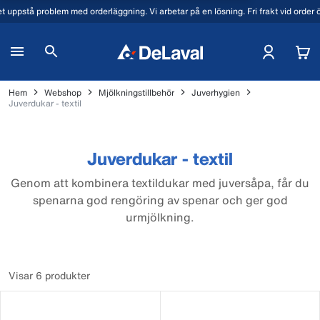
t uppstå problem med orderläggning. Vi arbetar på en lösning. Fri frakt vid order
Hem
Webshop
Mjölkningstillbehör
Juverhygien
Juverdukar - textil
Juverdukar - textil
Genom att kombinera textildukar med juversåpa, får du
spenarna god rengöring av spenar och ger god
urmjölkning.
Visar 6 produkter