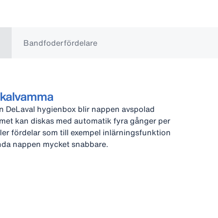
Bandfoderfördelare
l kalvamma
n DeLaval hygienbox blir nappen avspolad
temet kan diskas med automatik fyra gånger per
er fördelar som till exempel inlärningsfunktion
vända nappen mycket snabbare.