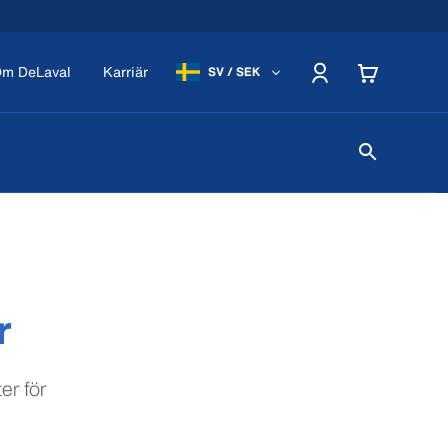
m DeLaval
Karriär
SV / SEK
r
er för