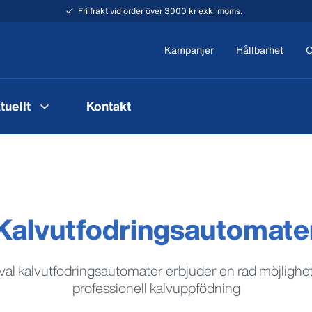
Fri frakt vid order över 3000 kr exkl moms.
Kampanjer
Hållbarhet
O
tuellt
Kontakt
Kalvutfodringsautomate
al kalvutfodringsautomater erbjuder en rad möjlighet
professionell kalvuppfödning