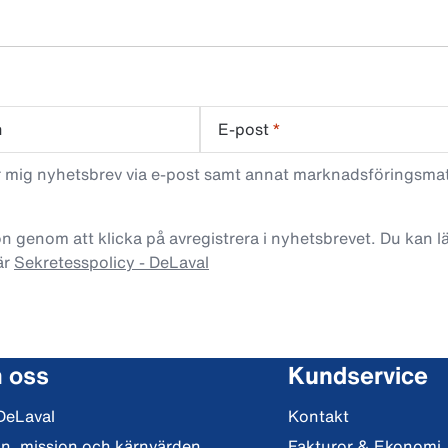
n
E-post
*
ar mig nyhetsbrev via e-post samt annat marknadsföringsma
n genom att klicka på avregistrera i nyhetsbrevet. Du kan 
är
Sekretesspolicy - DeLaval
 oss
Kundservice
DeLaval
Kontakt
on, mission och kärnvärden
Fakturor & Ekonomi