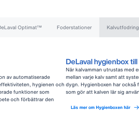
DeLaval Optimat™
Foderstationer
Kalvutfodring
DeLaval hygienbox til
När kalvamman utrustas med e
on av automatiserade
mellan varje kalv samt att sys
effektiviteten, hygienen och
dygn. Hygienboxen har också fl
erade funktioner som
som gör att kalven lär sig an
rbete och förbättrar den
Läs mer om Hygienboxen här