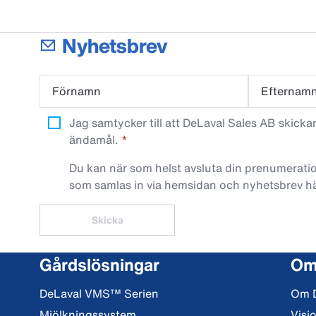
Nyhetsbrev
Förnamn
Efternam
Jag samtycker till att DeLaval Sales AB skick
ändamål.
Du kan när som helst avsluta din prenumeratio
som samlas in via hemsidan och nyhetsbrev h
Skicka
Gårdslösningar
Om
DeLaval VMS™ Serien
Om 
Mjölkningssystem
Visi