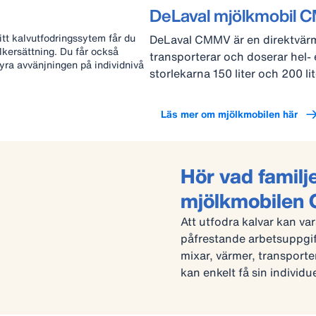
DeLaval mjölkmobil
ditt kalvutfodringssytem får du
DeLaval CMMV är en direktvär
ölkersättning. Du får också
transporterar och doserar hel- el
tyra avvänjningen på individnivå
storlekarna 150 liter och 200 lit
Läs mer om mjölkmobilen här
Hör vad famil
mjölkmobile
Att utfodra kalvar kan va
påfrestande arbetsuppgif
mixar, värmer, transporter
kan enkelt få sin individu