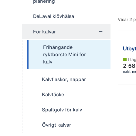
planering
DeLaval klövhälsa
Visar 2 
För kalvar
Frihängande
Utby
ryktborste Mini för
I la
kalv
2 58
exkl. 
Kalvflaskor, nappar
Kalvtäcke
Spaltgolv för kalv
Övrigt kalvar