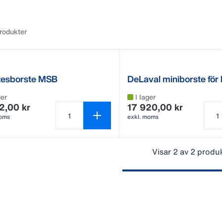
produkter
tesborste MSB
DeLaval miniborste för 
MSB
ger
I lager
2,00 kr
17 920,00 kr
moms
exkl. moms
Antal produkter är 1
Antal
Visar 2 av 2 produ