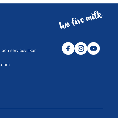
 och servicevillkor
l.com