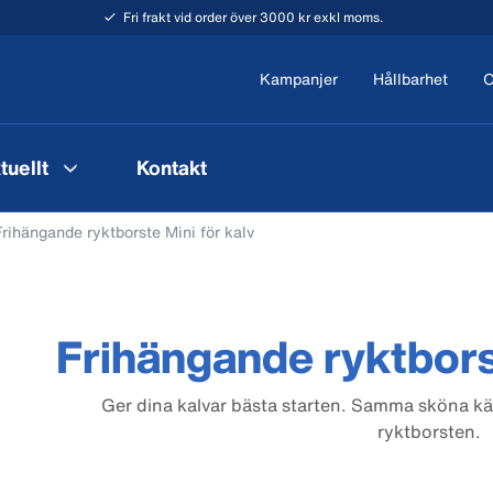
Fri frakt vid order över 3000 kr exkl moms.
Kampanjer
Hållbarhet
O
tuellt
Kontakt
Frihängande ryktborste Mini för kalv
Frihängande ryktborst
Ger dina kalvar bästa starten. Samma sköna k
ryktborsten.