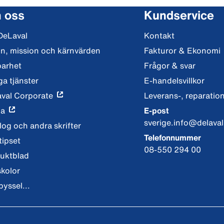
 oss
Kundservice
DeLaval
Kontakt
on, mission och kärnvärden
Fakturor & Ekonomi
barhet
Frågor & svar
ga tjänster
E-handelsvillkor
val Corporate
Leverans-, reparation
ia
E-post
sverige.info@delava
log och andra skrifter
Telefonnummer
tipset
08-550 294 00
uktblad
skolor
pyssel...