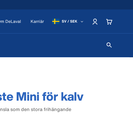
m DeLaval
Karriär
SV / SEK
e Mini för kalv
änsla som den stora frihängande