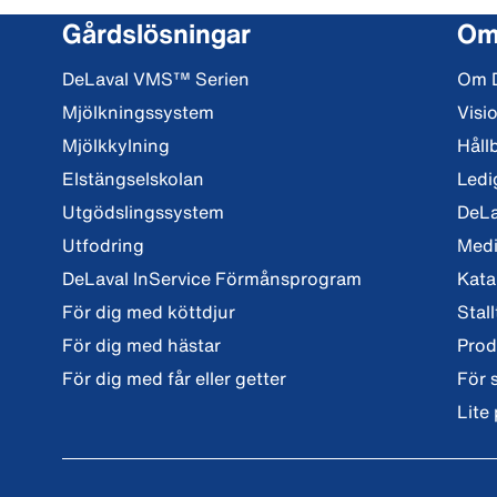
Gårdslösningar
Om
DeLaval VMS™ Serien
Om 
Mjölkningssystem
Visi
Mjölkkylning
Håll
Elstängselskolan
Ledi
Utgödslingssystem
DeLa
Utfodring
Med
DeLaval InService Förmånsprogram
Kata
För dig med köttdjur
Stall
För dig med hästar
Prod
För dig med får eller getter
För 
Lite 