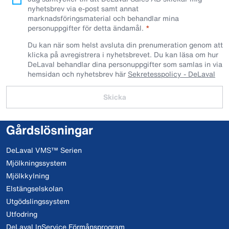
nyhetsbrev via e-post samt annat
marknadsföringsmaterial och behandlar mina
personuppgifter för detta ändamål.
Du kan när som helst avsluta din prenumeration genom att
klicka på avregistrera i nyhetsbrevet. Du kan läsa om hur
DeLaval behandlar dina personuppgifter som samlas in via
hemsidan och nyhetsbrev här
Sekretesspolicy - DeLaval
Skicka
Gårdslösningar
DeLaval VMS™ Serien
Mjölkningssystem
Mjölkkylning
Elstängselskolan
Utgödslingssystem
Utfodring
DeLaval InService Förmånsprogram