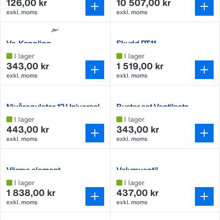
126,00 kr
10 507,00 kr
exkl. moms
exkl. moms
Va-Koppling
Skydd PT11
I lager
I lager
343,00 kr
1 519,00 kr
exkl. moms
exkl. moms
Nivåregulator 12 Universal
Buster set Ventilsats
I lager
I lager
443,00 kr
343,00 kr
exkl. moms
exkl. moms
Värme element
Volymventil
I lager
I lager
1 838,00 kr
437,00 kr
exkl. moms
exkl. moms