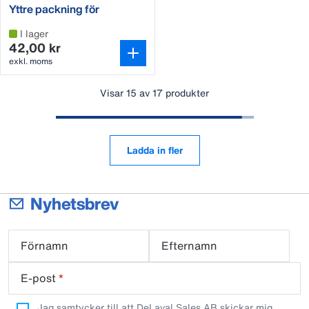
Yttre packning för
volymventil 90639580
I lager
42,00 kr
exkl. moms
Visar 15 av 17 produkter
Ladda in fler
Nyhetsbrev
Förnamn
Efternamn
E-post
*
Jag samtycker till att DeLaval Sales AB skickar mig