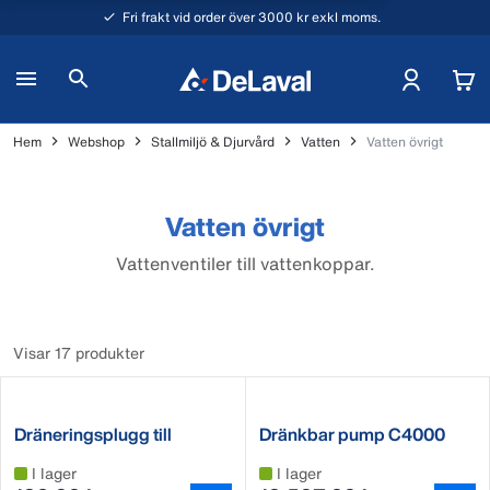
Fri frakt vid order över 3000 kr exkl moms.
Hem
Webshop
Stallmiljö & Djurvård
Vatten
Vatten övrigt
Vatten övrigt
Vattenventiler till vattenkoppar.
Visar 17 produkter
Dräneringsplugg till
Dränkbar pump C4000
vattenkar PT11
I lager
I lager