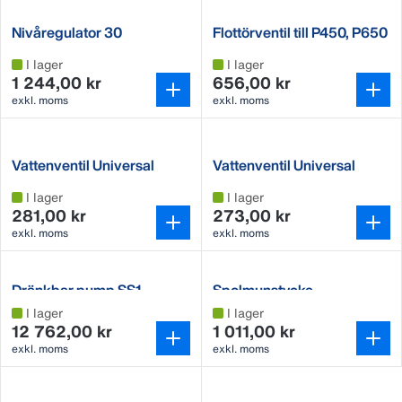
Nivåregulator 30
Flottörventil till P450, P650
& P1000
I lager
I lager
1 244,00 kr
656,00 kr
exkl. moms
exkl. moms
Vattenventil Universal
Vattenventil Universal
"Super"
I lager
I lager
281,00 kr
273,00 kr
exkl. moms
exkl. moms
Dränkbar pump SS1
Spolmunstycke
I lager
I lager
12 762,00 kr
1 011,00 kr
exkl. moms
exkl. moms