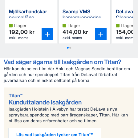
Mjölkarhandskar
Svamp VMS
DeLaval 
normallång
kamerarengöring,
Cleaner
10-Pack
I lager
I lager
I lager
192,00 kr
414,00 kr
154,00 
exkl. moms
exkl. moms
exkl. moms
Vad säger ägarna till Isakgården om Titan?
Här kan du se en film där Anki och Magnus Sandin berättar om
gården och hur spendoppet Titan från DeLaval förbättrat
juverhälsan och minskat celltalet på korna.
Titan™
Kunduttalande Isakgården
Isakgården Holstein i Älvsbyn har testat DeLavals nya
spraybara spendopp med barriäregenskaper, Titan. Här kan
ni läsa om deras erfarenheter och se filmen.
Läs vad Isakgården tycker om Titan™