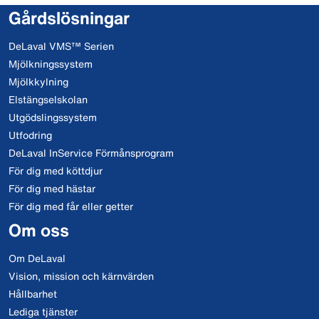
Gårdslösningar
DeLaval VMS™ Serien
Mjölkningssystem
Mjölkkylning
Elstängselskolan
Utgödslingssystem
Utfodring
DeLaval InService Förmånsprogram
För dig med köttdjur
För dig med hästar
För dig med får eller getter
Om oss
Om DeLaval
Vision, mission och kärnvärden
Hållbarhet
Lediga tjänster