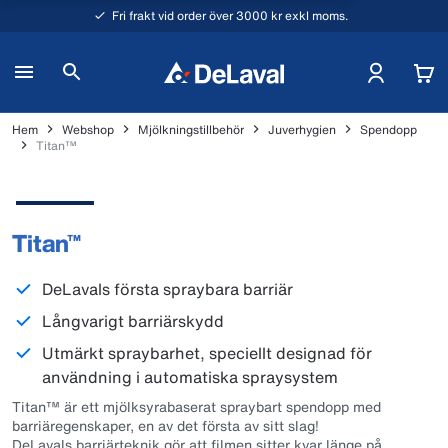
Fri frakt vid order över 3000 kr exkl moms.
Hem
Webshop
Mjölkningstillbehör
Juverhygien
Spendopp
Titan™
Titan™
DeLavals första spraybara barriär
Långvarigt barriärskydd
Utmärkt spraybarhet, speciellt designad för
användning i automatiska spraysystem
Titan™ är ett mjölksyrabaserat spraybart spendopp med
barriäregenskaper, en av det första av sitt slag!
DeLavals barriärteknik gör att filmen sitter kvar länge på