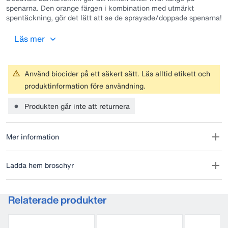
spenarna. Den orange färgen i kombination med utmärkt
spentäckning, gör det lätt att se de sprayade/doppade spenarna!
OBS!
På DeLaval VMS™ V300 och TSR måste spraymunstycket
Läs mer
bytas ut till ett annat munstycke. Kontakta er DeLaval
servicetekniker eller DeLavals Kundservice.
Använd biocider på ett säkert sätt. Läs alltid etikett och
produktinformation före användning.
Produkten går inte att returnera
Mer information
Ladda hem broschyr
Relaterade produkter