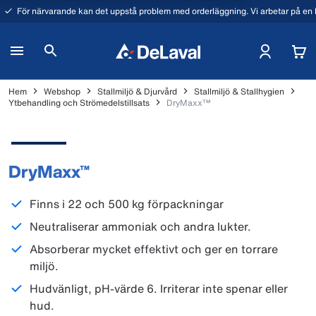
För närvarande kan det uppstå problem med orderläggning. Vi arbetar på en l
Hem
Webshop
Stallmiljö & Djurvård
Stallmiljö & Stallhygien
Ytbehandling och Strömedelstillsats
DryMaxx™
DryMaxx™
Finns i 22 och 500 kg förpackningar
Neutraliserar ammoniak och andra lukter.
Absorberar mycket effektivt och ger en torrare
miljö.
Hudvänligt, pH-värde 6. Irriterar inte spenar eller
hud.