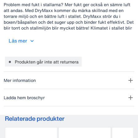
Problem med fukt i stallarna? Mer fukt ger också en sämre luft
att andas. Med DryMaxx kommer du märka skillnad med en
torrare miljö och en bättre luft i stallet. DryMaxx strör du i
boxen/båspallen och det suger upp och binder fukt effektivt. Det
blir torrt och stallmiljön blir mycket bättre! Klimatet i stallet blir
fräschare (mindre ammoniak i luften, du märker skillnaden i
synnerhet på hösten och vinter).
Läs mer
Produkten går inte att returnera
Mer information
Ladda hem broschyr
Relaterade produkter