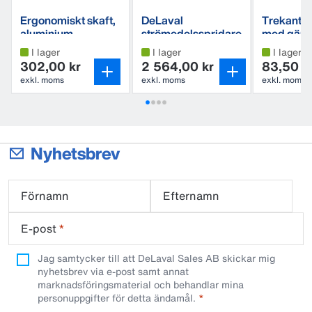
Ergonomiskt skaft,
DeLaval
Trekantss
aluminium
strömedelsspridare
med gäng
MBS19
I lager
I lager
I lager
302,00 kr
2 564,00 kr
83,50 k
exkl. moms
exkl. moms
exkl. moms
Nyhetsbrev
Förnamn
Efternamn
E-post
*
Jag samtycker till att DeLaval Sales AB skickar mig
nyhetsbrev via e-post samt annat
marknadsföringsmaterial och behandlar mina
personuppgifter för detta ändamål.