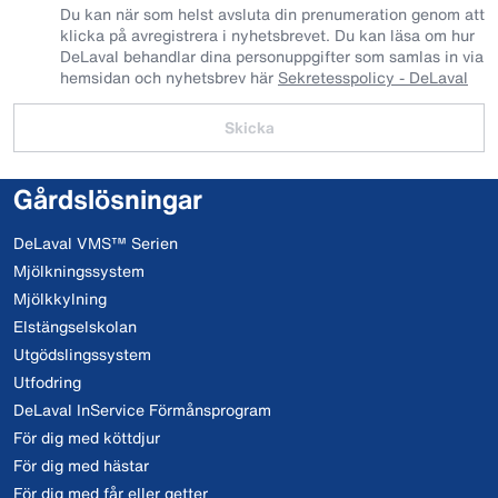
Du kan när som helst avsluta din prenumeration genom att
klicka på avregistrera i nyhetsbrevet. Du kan läsa om hur
DeLaval behandlar dina personuppgifter som samlas in via
hemsidan och nyhetsbrev här
Sekretesspolicy - DeLaval
Skicka
Gårdslösningar
DeLaval VMS™ Serien
Mjölkningssystem
Mjölkkylning
Elstängselskolan
Utgödslingssystem
Utfodring
DeLaval InService Förmånsprogram
För dig med köttdjur
För dig med hästar
För dig med får eller getter