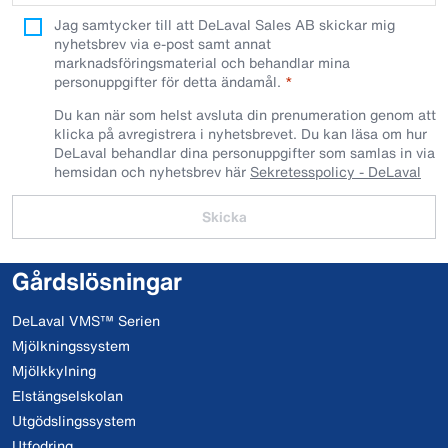
Jag samtycker till att DeLaval Sales AB skickar mig
nyhetsbrev via e-post samt annat
marknadsföringsmaterial och behandlar mina
personuppgifter för detta ändamål.
Du kan när som helst avsluta din prenumeration genom att
klicka på avregistrera i nyhetsbrevet. Du kan läsa om hur
DeLaval behandlar dina personuppgifter som samlas in via
hemsidan och nyhetsbrev här
Sekretesspolicy - DeLaval
Skicka
Gårdslösningar
DeLaval VMS™ Serien
Mjölkningssystem
Mjölkkylning
Elstängselskolan
Utgödslingssystem
Utfodring