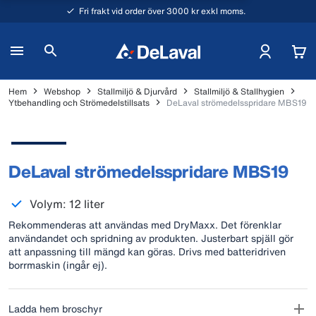
Fri frakt vid order över 3000 kr exkl moms.
Hem
Webshop
Stallmiljö & Djurvård
Stallmiljö & Stallhygien
Ytbehandling och Strömedelstillsats
DeLaval strömedelsspridare MBS19
DeLaval strömedelsspridare MBS19
Volym: 12 liter
Rekommenderas att användas med DryMaxx. Det förenklar
användandet och spridning av produkten. Justerbart spjäll gör
att anpassning till mängd kan göras. Drivs med batteridriven
borrmaskin (ingår ej).
Ladda hem broschyr