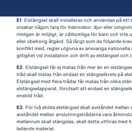
E1
. Elstängsel skall installeras och användas på ett 
orsakar någon fara för människor, djur eller omgivni
rimligen är möjligt, är oåtkomliga för barn och inte
eller obehörig åtgärd. Så långt som de följande kraven 
konflikt med, regler utgivna av ansvariga nationell
giltighet vid installation och drift av elstängsel och
E2
. Elstängsel får ej matas från mer än en elstängs
tråd skall matas från endast en stängselkrets på el
Elstängsel med flera trådar får matas från olika st
elstängselapparat, förutsatt att endast en stängsel
enskild tråd.
E3
. För två skilda elstängsel skall avståndet mella
avståndet mellan anslutningstrådarna vara åtminst
mellanrum skall stängslas, skall detta utföras med hj
ledande material.