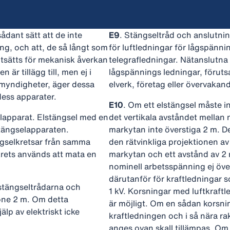
sådant sätt att de inte
E9
. Stängseltråd och anslutnin
ng, och att, de så långt som
för luftledningar för lågspänning
 utsätts för mekanisk åverkan
telegrafledningar. Nätanslutna 
är tillägg till, men ej i
lågspännings ledningar, förutsa
a myndigheter, äger dessa
elverk, företag eller övervaka
 dess apparater.
E10
. Om ett elstängsel måste in
elapparat. Elstängsel med en
det vertikala avståndet mellan
stängselapparaten.
markytan inte överstiga 2 m. D
ängselkretsar från samma
den rätvinkliga projektionen av
krets används att mata en
markytan och ett avstånd av 2 
nominell arbetsspänning ej öve
därutanför för kraftledningar 
n stängseltrådarna och
1 kV. Korsningar med luftkraft
one 2 m. Om detta
är möjligt. Om en sådan korsni
älp av elektriskt icke
kraftledningen och i så nära r
anges ovan skall tillämpas. Om