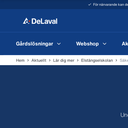
För närvarande kan de
Gårdslösningar
Webshop
Ak
Hem
Aktuellt
Lär dig mer
Elstängselskolan
Säke
Und