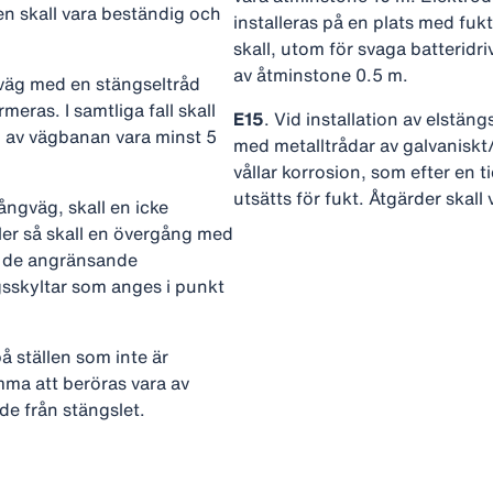
 skall vara beständig och
installeras på en plats med fukt
skall, utom för svaga batteridri
av åtminstone 0.5 m.
sväg med en stängseltråd
eras. I samtliga fall skall
E15
. Vid installation av elstän
l av vägbanan vara minst 5
med metalltrådar av galvaniskt/
vållar korrosion, som efter en ti
utsätts för fukt. Åtgärder skall 
gångväg, skall en icke
eller så skall en övergång med
ll de angränsande
sskyltar som anges i punkt
å ställen som inte är
mma att beröras vara av
ade från stängslet.