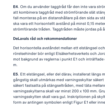
E4
. Om du använder taggtråd får den inte vara ström
att kombinera taggtråd med strömförande slät stäng
fall monteras på en distanshållare på den sida av stä
ska vara ett horisontellt avstånd på minst 0,15 met
strömförande tråden. Taggtråden måste jordas på
DeLavals råd och rekommendationer
Det horisontella avståndet mellan ett elstängsel oc
rörelsehinder bör enligt Elsäkerhetsverkets och J
mot bakgrund av reglerna i punkt E1 och inträffade o
m.
E5
. Ett elstängsel, eller del därav, installerat längs
gångstig skall utmärkas med varningsskyltar säkert f
säkert fastsatta på stängseltråden, med täta mella
varningsskyltarna skall var minst 200 x 100 mm. Gr
varningsskylten skall vara gul. Inskriptionen på skylt
form av antingen symbolen enligt Figur E1 eller inn