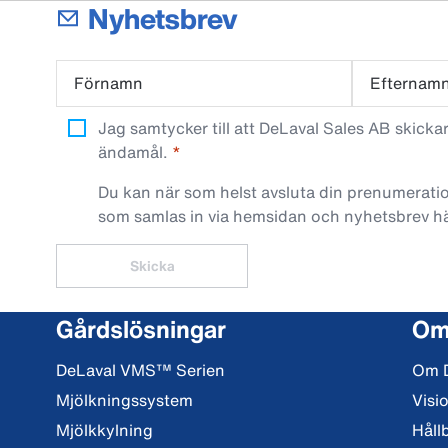
Nyhetsbrev
Förnamn
Efternam
Jag samtycker till att DeLaval Sales AB skick
ändamål.
Du kan när som helst avsluta din prenumeratio
som samlas in via hemsidan och nyhetsbrev h
Skicka
Gårdslösningar
Om
DeLaval VMS™ Serien
Om 
Mjölkningssystem
Visi
Mjölkkylning
Håll