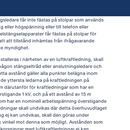
gsledare får inte fästas på stolpar som används
 eller högspänning eller till telefon eller
elstängselapparater får fästas på stolpar för
tt att tillstånd inhämtas från ifrågavarande
nde myndighet.
stalleras i närheten av en luftkraftledning, skall
 någon stängseltråd eller anslutningsledare och
etta avstånd gäller alla punkter belägna inom
 de yttersta ledarna på kraftledningen på
m därutanför för kraftledningar som har en
rstigande 1 kV, och på ett avstånd av 15 m
som har en nominell arbetsspänning överstigande
ledningar skall undvikas där detta överhuvudtaget
ng ej kan undvikas, skall den göras under
ak vinkel mot denna som möjligt. Avstånden som
 korsningar med luftkraftledningar ej kan