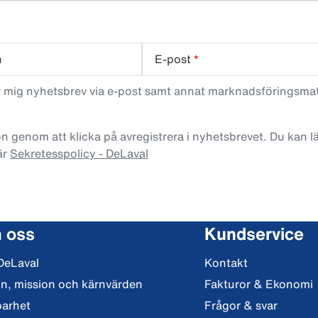
n
E-post
*
ar mig nyhetsbrev via e-post samt annat marknadsföringsma
n genom att klicka på avregistrera i nyhetsbrevet. Du kan 
är
Sekretesspolicy - DeLaval
 oss
Kundservice
DeLaval
Kontakt
on, mission och kärnvärden
Fakturor & Ekonomi
barhet
Frågor & svar