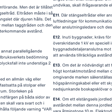
undvikas, skall ifrågavarande e
förande. Men det är tillåtet
seltråd. Eltråden måste i så
E11
. Där stängseltrådar eller an
ngslet där djuren hålls. Det
luftledningar för kommunikatio
er mellan taggtråden och den
eller anslutningsledare och de
 återkommande avstånd.
E12
. Inuti byggnader, krävs f
överskridande 1 kV en speciell 
byggnadsdetaljeranslutna mot
h annat parallellgående
att använda tillräckliga avstån
ordbruksverkets bedömning
lycksfall inte understiga 2
E13
. Om det är nödvändigt att 
högt kontaktmotstånd mellan 
omgivande marken säkerställas,
 med en allmän väg eller
högspänningskabel eller ett sky
astsatta på stolpar eller
nedsjunkande boskapsklövar oc
nrum. Storleken på
undfärgen på båda sidor av
E14
. Om ett elstängsels jordled
en skall vara svart och i
avståndet mellan denna jordled
ehålla följande varning “VAR
vara åtminstone 10 m. Elektroden