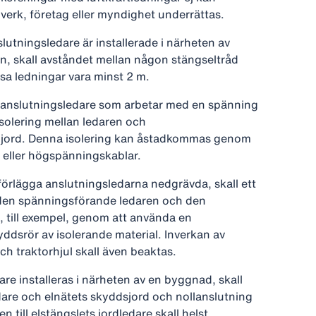
lverk, företag eller myndighet underrättas.
slutningsledare är installerade i närheten av
n, skall avståndet mellan någon stängseltråd
ssa ledningar vara minst 2 m.
ör anslutningsledare som arbetar med en spänning
isolering mellan ledaren och
 jord. Denna isolering kan åstadkommas genom
d eller högspänningskablar.
förlägga anslutningsledarna nedgrävda, skall ett
den spänningsförande ledaren och den
 till exempel, genom att använda en
ddsrör av isolerande material. Inverkan av
h traktorhjul skall även beaktas.
are installeras i närheten av en byggnad, skall
are och elnätets skyddsjord och nollanslutning
 till elstängslets jordledare skall helst