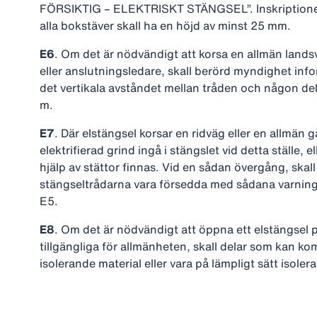
FÖRSIKTIG – ELEKTRISKT STÄNGSEL”. Inskriptionen
alla bokstäver skall ha en höjd av minst 25 mm.
E6
. Om det är nödvändigt att korsa en allmän land
eller anslutningsledare, skall berörd myndighet inform
det vertikala avståndet mellan tråden och någon de
m.
E7
. Där elstängsel korsar en ridväg eller en allmän 
elektrifierad grind ingå i stängslet vid detta ställe, 
hjälp av stättor finnas. Vid en sådan övergång, ska
stängseltrådarna vara försedda med sådana varning
E5.
E8
. Om det är nödvändigt att öppna ett elstängsel p
tillgängliga för allmänheten, skall delar som kan ko
isolerande material eller vara på lämpligt sätt isoler