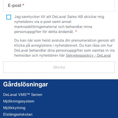
E-post
*
Jag samtycker till att DeLaval Sales AB skickar mig
nyhetsbrev via e-post samt annat
marknadsföringsmaterial och behandlar mina
personuppgifter för detta ändamål.
Du kan när som helst avsluta din prenumeration genom att
klicka på avregistrera i nyhetsbrevet. Du kan läsa om hur
DeLaval behandlar dina personuppgifter som samlas in via
hemsidan och nyhetsbrev här
Sekretesspolicy - DeLaval
Skicka
Gårdslösningar
DeLaval VMS™ Serien
Mjölkningssystem
Mjölkkylning
Elstängselskolan