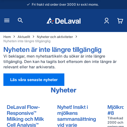
Fri frakt vid order över 3000 kr exkl moms.
Hem
Aktuellt
Nyheter och aktiviteter
Nyheten inte längre tillgänglig
Nyheten är inte längre tillgänglig
Vi beklagar, men nyhetsartikeln du söker är inte längre
tillgänglig. Den kan ha tagits bort eftersom den inte längre är
relevant eller har arkiverats.
Läs våra senaste nyheter
Nyheter
DeLaval Flow-
Nyhet! Insikt i
Mjölkro
Responsive™
mjölkens
#8
Milking och Milk
sammansättning
Tillverkad i
2000 och 
Cell Analysis™
vid varje
serienumme