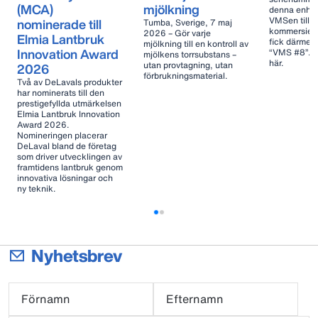
(MCA)
mjölkning
denna enhet
VMSen tillve
nominerade till
Tumba, Sverige, 7 maj
kommersiellt
2026 – Gör varje
Elmia Lantbruk
fick därme
mjölkning till en kontroll av
Innovation Award
“VMS #8”. Lä
mjölkens torrsubstans –
här.
utan provtagning, utan
2026
förbrukningsmaterial.
Två av DeLavals produkter
har nominerats till den
prestigefyllda utmärkelsen
Elmia Lantbruk Innovation
Award 2026.
Nomineringen placerar
DeLaval bland de företag
som driver utvecklingen av
framtidens lantbruk genom
innovativa lösningar och
ny teknik.
Nyhetsbrev
Förnamn
Efternamn