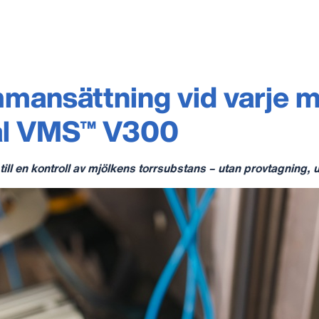
mmansättning vid varje m
val VMS™ V300
ll en kontroll av mjölkens torrsubstans – utan provtagning, 