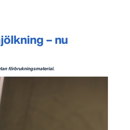
jölkning – nu
utan förbrukningsmaterial.