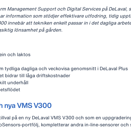
 Farm Management Support och Digital Services på DeLaval, 
bar information som stödjer effektivare utfodring, tidig up
0 innebär att tekniken enkelt passar in i det dagliga arbet
gsiktig lönsamhet på gården.
ein och laktos
m tydliga dagliga och veckovisa genomsnitt i DeLaval Plus
t bidrar till låga driftskostnader
ilt underhåll
etsflödet
och nya VMS V300
tt tillval på en ny DeLaval VMS V300 och som en uppgraderi
Sensors‑portfölj, kompletterar andra in‑line‑sensorer och 