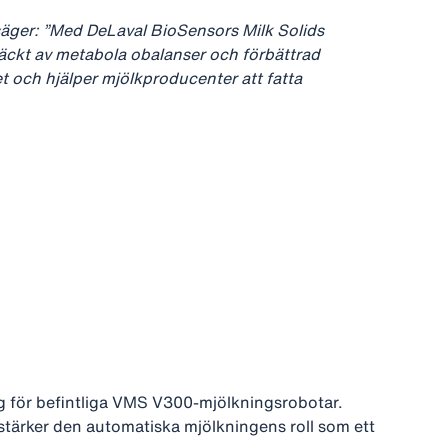
säger: ”Med DeLaval BioSensors Milk Solids
ptäckt av metabola obalanser och förbättrad
et och hjälper mjölkproducenter att fatta
ng för befintliga VMS V300‑mjölkningsrobotar.
stärker den automatiska mjölkningens roll som ett