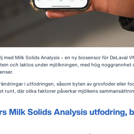
ölj med Milk Solids Analysis – en ny biosensor för DeLaval
otein och laktos under mjölkningen, med hög noggrannhet 
enser.
ndringar i utfodringen, såsom byten av grovfoder eller fode
et runt, där olika faktorer påverkar mjölkens sammansättnin
s Milk Solids Analysis utfodring, 