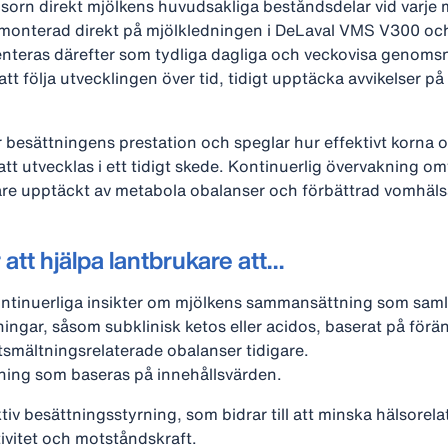
nsorn direkt mjölkens huvudsakliga beståndsdelar vid varje
 monterad direkt på mjölkledningen i DeLaval VMS V300 och
nteras därefter som tydliga dagliga och veckovisa genomsnit
 att följa utvecklingen över tid, tidigt upptäcka avvikelser
 besättningens prestation och speglar hur effektivt korna om
 utvecklas i ett tidigt skede. Kontinuerlig övervakning omv
igare upptäckt av metabola obalanser och förbättrad vomhäls
att hjälpa lantbrukare att…
ntinuerliga insikter om mjölkens sammansättning som samlas
ningar, såsom subklinisk ketos eller acidos, baserat på förän
smältningsrelaterade obalanser tidigare.
lning som baseras på innehållsvärden.
iv besättningsstyrning, som bidrar till att minska hälsorel
ivitet och motståndskraft.