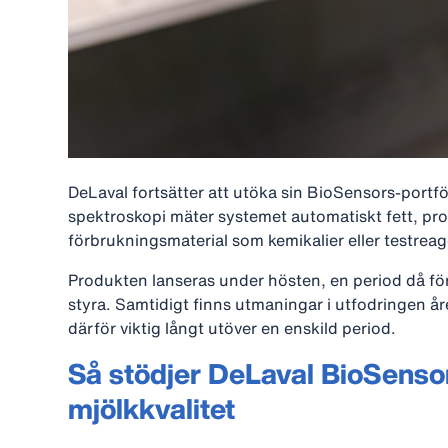
DeLaval fortsätter att utöka sin BioSensors‑portf
spektroskopi mäter systemet automatiskt fett, pr
förbrukningsmaterial som kemikalier eller testreag
Produkten lanseras under hösten, en period då förä
styra. Samtidigt finns utmaningar i utfodringen år
därför viktig långt utöver en enskild period.
Så stödjer DeLaval BioSensor
mjölkkvalitet