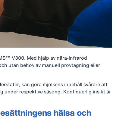
 VMS™ V300. Med hjälp av nära‑infraröd
och utan behov av manuell provtagning eller
rstater, kan göra mjölkens innehåll svårare att
g under respektive säsong. Kontinuerlig insikt är
besättningens hälsa och