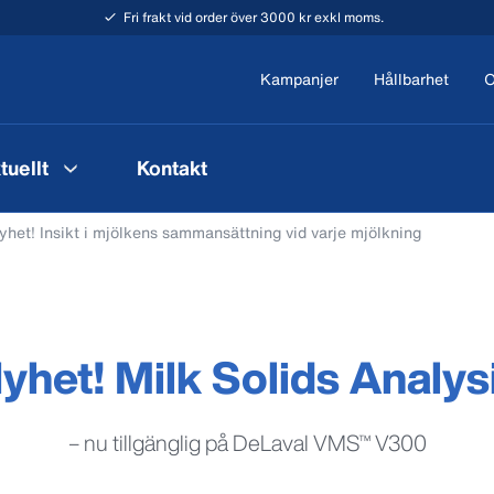
Fri frakt vid order över 3000 kr exkl moms.
Kampanjer
Hållbarhet
O
tuellt
Kontakt
yhet! Insikt i mjölkens sammansättning vid varje mjölkning
yhet! Milk Solids Analys
– nu tillgänglig på DeLaval VMS™ V300