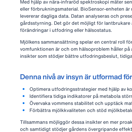
Med hjälp av nära‑infraröd spektroskopi mäter se
eller förbrukningsmaterial. BioSensor‑enheten är
levererar dagliga data. Datan analyseras och prese
gårdsstyrning. Det gör det möjligt för lantbrukare
förändringar i utfodring eller hälsostatus.
Mjölkens sammansättning spelar en central roll för
vomfunktionen är och om hälsoproblem håller på att
insikter som stödjer bättre utfodringsbeslut, tid
Denna nivå av insyn är utformad för 
Optimera utfodringsstrategier med hjälp av ko
Identifiera tidiga indikatorer på metabola stör
Övervaka vommens stabilitet och upptäck mat
Förbättra mjölkkvaliteten och stöd mjölkbeta
Tillsammans möjliggör dessa insikter en mer proakt
och samtidigt stödjer gårdens övergripande effekt