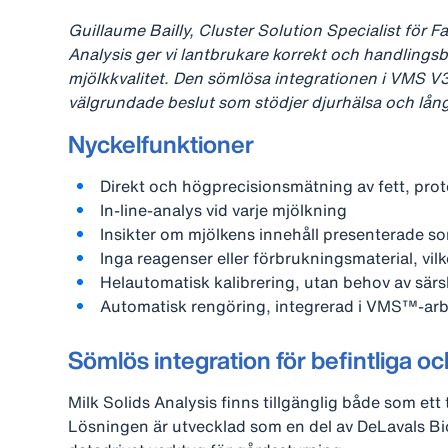
Guillaume Bailly, Cluster Solution Specialist för
Analysis ger vi lantbrukare korrekt och handlings
mjölkkvalitet. Den sömlösa integrationen i VMS V30
välgrundade beslut som stödjer djurhälsa och lån
Nyckelfunktioner
Direkt och högprecisionsmätning av fett, prot
In‑line‑analys vid varje mjölkning
Insikter om mjölkens innehåll presenterade so
Inga reagenser eller förbrukningsmaterial, vilke
Helautomatisk kalibrering, utan behov av särsk
Automatisk rengöring, integrerad i VMS™‑arb
Sömlös integration för befintliga 
Milk Solids Analysis finns tillgänglig både som e
Lösningen är utvecklad som en del av DeLavals Bio