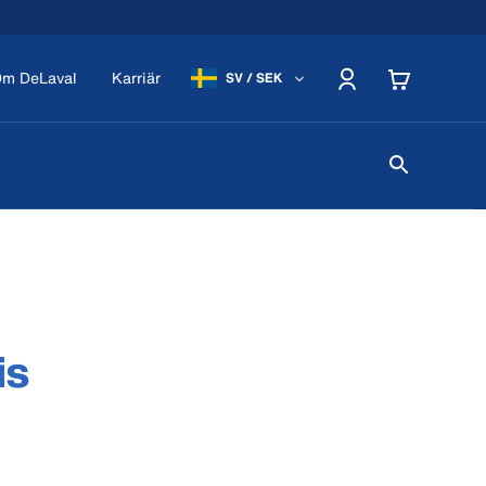
m DeLaval
Karriär
SV / SEK
is