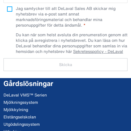
Jag samtycker till att DeLaval Sales AB skickar mig
nyhetsbrev via e-post samt annat
marknadsföringsmaterial och behandlar mina
personuppgifter för detta ändamål.
Du kan när som helst avsluta din prenumeration genom att
klicka på avregistrera i nyhetsbrevet. Du kan läsa om hur
DeLaval behandlar dina personuppgifter som samlas in via
hemsidan och nyhetsbrev här
Sekretesspolicy - DeLaval
Skicka
Gårdslösningar
DeLaval VMS™ Serien
Mjölkningssystem
Mjölkkylning
Elstängselskolan
Utgödslingssystem