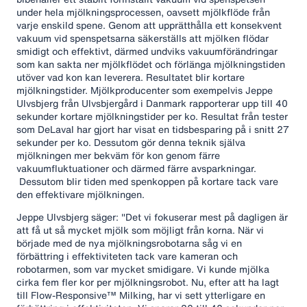
under hela mjölkningsprocessen, oavsett mjölkflöde från
varje enskild spene. Genom att upprätthålla ett konsekvent
vakuum vid spenspetsarna säkerställs att mjölken flödar
smidigt och effektivt, därmed undviks vakuumförändringar
som kan sakta ner mjölkflödet och förlänga mjölkningstiden
utöver vad kon kan leverera. Resultatet blir kortare
mjölkningstider. Mjölkproducenter som exempelvis Jeppe
Ulvsbjerg från Ulvsbjergård i Danmark rapporterar upp till 40
sekunder kortare mjölkningstider per ko. Resultat från tester
som DeLaval har gjort har visat en tidsbesparing på i snitt 27
sekunder per ko. Dessutom gör denna teknik själva
mjölkningen mer bekväm för kon genom färre
vakuumfluktuationer och därmed färre avsparkningar.
Dessutom blir tiden med spenkoppen på kortare tack vare
den effektivare mjölkningen.
Jeppe Ulvsbjerg säger: "Det vi fokuserar mest på dagligen är
att få ut så mycket mjölk som möjligt från korna. När vi
började med de nya mjölkningsrobotarna såg vi en
förbättring i effektiviteten tack vare kameran och
robotarmen, som var mycket smidigare. Vi kunde mjölka
cirka fem fler kor per mjölkningsrobot. Nu, efter att ha lagt
till Flow-Responsive™ Milking, har vi sett ytterligare en