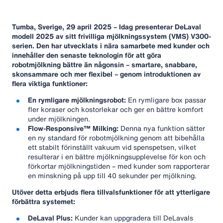
Tumba, Sverige, 29 april 2025 – Idag presenterar DeLaval
modell 2025 av sitt frivilliga mjölkningssystem (VMS) V300-
serien. Den har utvecklats i nära samarbete med kunder och
innehåller den senaste teknologin för att göra
robotmjölkning bättre än någonsin – smartare, snabbare,
skonsammare och mer flexibel – genom introduktionen av
flera viktiga funktioner:
En rymligare mjölkningsrobot:
En rymligare box passar
fler koraser och kostorlekar och ger en bättre komfort
under mjölkningen.
Flow-Responsive™ Milking:
Denna nya funktion sätter
en ny standard för robotmjölkning genom att bibehålla
ett stabilt förinställt vakuum vid spenspetsen, vilket
resulterar i en bättre mjölkningsupplevelse för kon och
förkortar mjölkningstiden – med kunder som rapporterar
en minskning på upp till 40 sekunder per mjölkning.
Utöver detta erbjuds flera tillvalsfunktioner för att ytterligare
förbättra systemet:
DeLaval Plus:
Kunder kan uppgradera till DeLavals