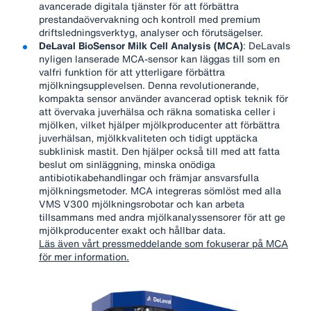
avancerade digitala tjänster för att förbättra
prestandaövervakning och kontroll med premium
driftsledningsverktyg, analyser och förutsägelser.
DeLaval BioSensor Milk Cell Analysis (MCA)
: DeLavals
nyligen lanserade MCA-sensor kan läggas till som en
valfri funktion för att ytterligare förbättra
mjölkningsupplevelsen. Denna revolutionerande,
kompakta sensor använder avancerad optisk teknik för
att övervaka juverhälsa och räkna somatiska celler i
mjölken, vilket hjälper mjölkproducenter att förbättra
juverhälsan, mjölkkvaliteten och tidigt upptäcka
subklinisk mastit. Den hjälper också till med att fatta
beslut om sinläggning, minska onödiga
antibiotikabehandlingar och främjar ansvarsfulla
mjölkningsmetoder. MCA integreras sömlöst med alla
VMS V300 mjölkningsrobotar och kan arbeta
tillsammans med andra mjölkanalyssensorer för att ge
mjölkproducenter exakt och hållbar data.
Läs även vårt pressmeddelande som fokuserar på MCA
för mer information.