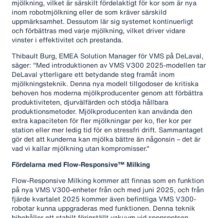
mjölkning, vilket är särskilt fördelaktigt för kor som är nya
inom robotmjölkning eller de som kräver särskild
uppmärksamhet. Dessutom lär sig systemet kontinuerligt
och förbättras med varje mjölkning, vilket driver vidare
vinster i effektivitet och prestanda.
Thibault Burg, EMEA Solution Manager för VMS på DeLaval,
säger: "Med introduktionen av VMS V300 2025-modellen tar
DeLaval ytterligare ett betydande steg framåt inom
mjölkningsteknik. Denna nya modell tillgodoser de kritiska
behoven hos moderna mjölkproducenter genom att förbättra
produktiviteten, djurvälfärden och stödja hållbara
produktionsmetoder. Mjölkproducenten kan använda den
extra kapaciteten för fler mjölkningar per ko, fler kor per
station eller mer ledig tid för en stressfri drift. Sammantaget
gör det att kunderna kan mjölka bättre än någonsin – det är
vad vi kallar mjölkning utan kompromisser."
Fördelarna med Flow-Responsive™ Milking
Flow-Responsive Milking kommer att finnas som en funktion
på nya VMS V300-enheter från och med juni 2025, och från
fjärde kvartalet 2025 kommer även befintliga VMS V300-
robotar kunna uppgraderas med funktionen. Denna teknik
bibehåller ett stabilt förinställt vakuum vid spenspetsen