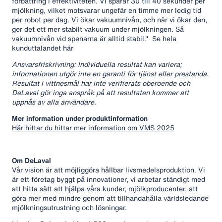
förbättring i effektiviteten. Vi sparar 30 till 40 sekunder per
mjölkning, vilket motsvarar ungefär en timme mer ledig tid
per robot per dag. Vi ökar vakuumnivån, och när vi ökar den,
ger det ett mer stabilt vakuum under mjölkningen. Så
vakuumnivån vid spenarna är alltid stabil." Se hela
kunduttalandet här
Ansvarsfriskrivning: Individuella resultat kan variera;
informationen utgör inte en garanti för tjänst eller prestanda.
Resultat i vittnesmål har inte verifierats oberoende och
DeLaval gör inga anspråk på att resultaten kommer att
uppnås av alla användare.
Mer information under produktinformation
Här hittar du hittar mer information om VMS 2025
Om DeLaval
Vår vision är att möjliggöra hållbar livsmedelsproduktion. Vi
är ett företag byggt på innovationer, vi arbetar ständigt med
att hitta sätt att hjälpa våra kunder, mjölkproducenter, att
göra mer med mindre genom att tillhandahålla världsledande
mjölkningsutrustning och lösningar.