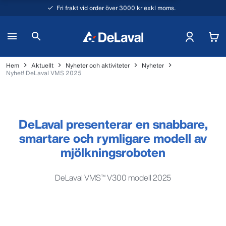
Fri frakt vid order över 3000 kr exkl moms.
Hem
Aktuellt
Nyheter och aktiviteter
Nyheter
Nyhet! DeLaval VMS 2025
DeLaval presenterar en snabbare,
smartare och rymligare modell av
mjölkningsroboten
DeLaval VMS™ V300 modell 2025