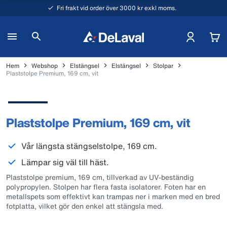
Fri frakt vid order över 3000 kr exkl moms.
Hem
Webshop
Elstängsel
Elstängsel
Stolpar
Plaststolpe Premium, 169 cm, vit
Plaststolpe Premium, 169 cm, vit
Vår längsta stängselstolpe, 169 cm.
Lämpar sig väl till häst.
Plaststolpe premium, 169 cm, tillverkad av UV-beständig
polypropylen. Stolpen har flera fasta isolatorer. Foten har en
metallspets som effektivt kan trampas ner i marken med en bred
fotplatta, vilket gör den enkel att stängsla med.