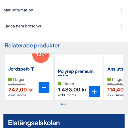
Mer information
Ladda hem broschyr
Relaterade produkter
-12%
Jordspett- T
Anslutnin
Polyrep premium
hjärta
BW6
I lager
I lager
I lager
275,00 kr
130,00 kr
242,00 kr
1 483,00 kr
114,40 k
exkl. moms
exkl. moms
exkl. moms
Elstängselskolan