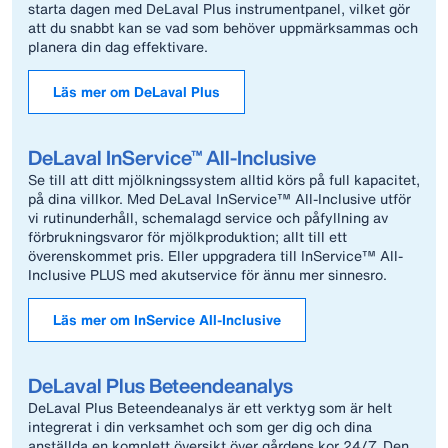
starta dagen med DeLaval Plus instrumentpanel, vilket gör
att du snabbt kan se vad som behöver uppmärksammas och
planera din dag effektivare.
Läs mer om DeLaval Plus
DeLaval InService™ All-Inclusive
Se till att ditt mjölkningssystem alltid körs på full kapacitet,
på dina villkor. Med DeLaval InService™ All-Inclusive utför
vi rutinunderhåll, schemalagd service och påfyllning av
förbrukningsvaror för mjölkproduktion; allt till ett
överenskommet pris. Eller uppgradera till InService™ All-
Inclusive PLUS med akutservice för ännu mer sinnesro.
Läs mer om InService All-Inclusive
DeLaval Plus Beteendeanalys
DeLaval Plus Beteendeanalys är ett verktyg som är helt
integrerat i din verksamhet och som ger dig och dina
anställda en komplett översikt över gårdens kor 24/7. Den