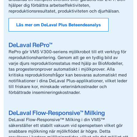
hjälper dig förbättra arbetseffektiviteten,
reproduktionsresultatet, produktiviteten och djurhälsan.
Läs mer om DeLaval Plus Beteendeanalys
DeLaval RePro™
RePro gör VMS V300-seriens mjölkrobot till ett verktyg för
reproduktionshantering. Genom att ge en tydlig bild av
varje djurs reproduktionsstatus med hjälp av BioModeller,
tas progesteronprover automatiskt i mjölkprover. Alla
kritiska reproduktionsfrågor kan besvaras automatiskt med
notifikationer i dina DeLaval Plus-applikationer, vilket leder
till friskare kor, minskade veterinärkostnader och
förbättrade insemineringskostnader.
DeLaval Flow-Responsive™ Milking
DeLaval Flow-Responsive™ Milking i din VMS™
säkerställer ett stabilt vakuum vid spenspetsen vilket gör
snabbare mjölkning när mjölkflödet är högre. Detta
resulterar i kortare mjölkningstider, vilket gör det möjligt att