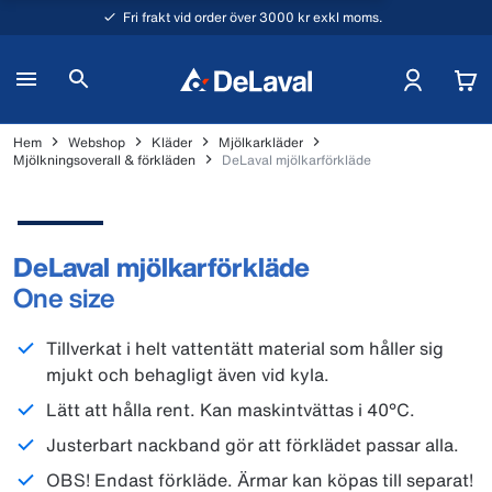
Fri frakt vid order över 3000 kr exkl moms.
Hem
Webshop
Kläder
Mjölkarkläder
Mjölkningsoverall & förkläden
DeLaval mjölkarförkläde
DeLaval mjölkarförkläde
One size
Tillverkat i helt vattentätt material som håller sig
mjukt och behagligt även vid kyla.
Lätt att hålla rent. Kan maskintvättas i 40°C.
Justerbart nackband gör att förklädet passar alla.
OBS! Endast förkläde. Ärmar kan köpas till separat!