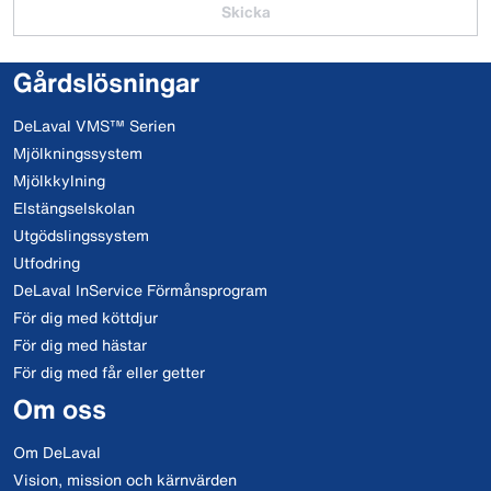
Skicka
Gårdslösningar
DeLaval VMS™ Serien
Mjölkningssystem
Mjölkkylning
Elstängselskolan
Utgödslingssystem
Utfodring
DeLaval InService Förmånsprogram
För dig med köttdjur
För dig med hästar
För dig med får eller getter
Om oss
Om DeLaval
Vision, mission och kärnvärden