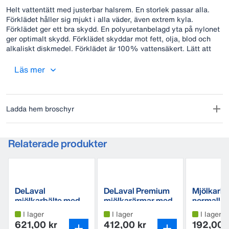
Helt vattentätt med justerbar halsrem. En storlek passar alla.
Förklädet håller sig mjukt i alla väder, även extrem kyla.
Förklädet ger ett bra skydd. En polyuretanbelagd yta på nylonet
ger optimalt skydd. Förklädet skyddar mot fett, olja, blod och
alkaliskt diskmedel. Förklädet är 100% vattensäkert. Lätt att
skölja av efter användning. Tvättas i maskin 40ºC. Färg: Blå.
Läs mer
Ladda hem broschyr
Relaterade produkter
DeLaval
DeLaval Premium
Mjölkarh
mjölkarbälte med
mjölkarärmar med
normallå
fickor "Kangaroo"
muddar
I lager
I lager
I lager
621,00 kr
412,00 kr
192,00 