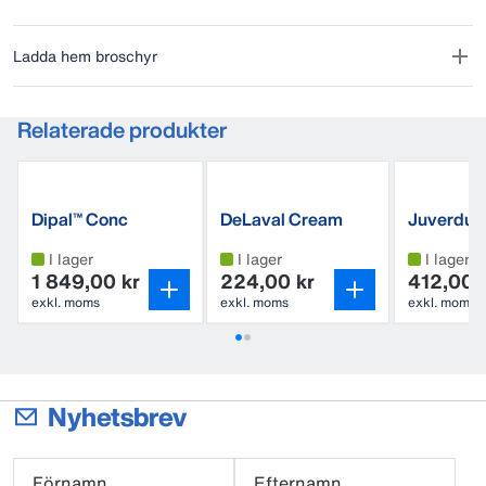
Ladda hem broschyr
Relaterade produkter
Dipal™ Conc
DeLaval Cream
Juverduk 
microfibe
I lager
I lager
I lager
1 849,00 kr
224,00 kr
412,00 
exkl. moms
exkl. moms
exkl. moms
Nyhetsbrev
Förnamn
Efternamn