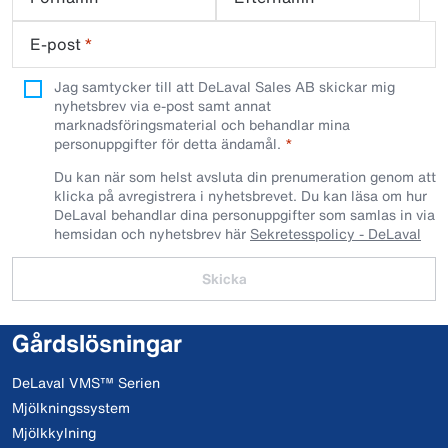
E-post
*
Jag samtycker till att DeLaval Sales AB skickar mig
nyhetsbrev via e-post samt annat
marknadsföringsmaterial och behandlar mina
personuppgifter för detta ändamål.
Du kan när som helst avsluta din prenumeration genom att
klicka på avregistrera i nyhetsbrevet. Du kan läsa om hur
DeLaval behandlar dina personuppgifter som samlas in via
hemsidan och nyhetsbrev här
Sekretesspolicy - DeLaval
Skicka
Gårdslösningar
DeLaval VMS™ Serien
Mjölkningssystem
Mjölkkylning