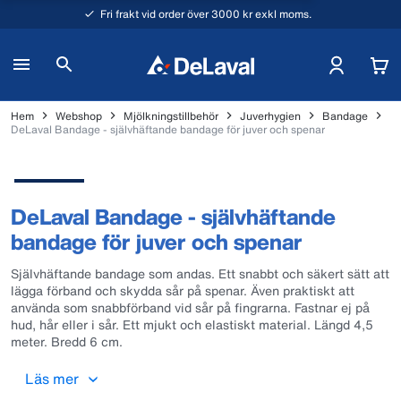
Fri frakt vid order över 3000 kr exkl moms.
Hem
Webshop
Mjölkningstillbehör
Juverhygien
Bandage
DeLaval Bandage - självhäftande bandage för juver och spenar
DeLaval Bandage - självhäftande
bandage för juver och spenar
Självhäftande bandage som andas. Ett snabbt och säkert sätt att
lägga förband och skydda sår på spenar. Även praktiskt att
använda som snabbförband vid sår på fingrarna. Fastnar ej på
hud, hår eller i sår. Ett mjukt och elastiskt material. Längd 4,5
meter. Bredd 6 cm.
Läs mer