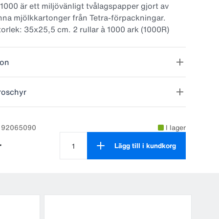
000 är ett miljövänligt tvålagspapper gjort av
na mjölkkartonger från Tetra-förpackningar.
orlek: 35x25,5 cm. 2 rullar à 1000 ark (1000R)
ion
roschyr
: 92065090
I lager
r
Lägg till i kundkorg
Antal produkter är 1