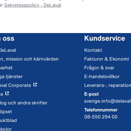
är
Sekretesspolicy - DeLaval
 oss
Kundservice
DeLaval
Kontakt
on, mission och kärnvärden
Fakturor & Ekonomi
barhet
Frågor & svar
ga tjänster
E-handelsvillkor
val Corporate
Leverans-, reparation
ia
E-post
sverige.info@delava
log och andra skrifter
Telefonnummer
tipset
08-550 294 00
uktblad
skolor