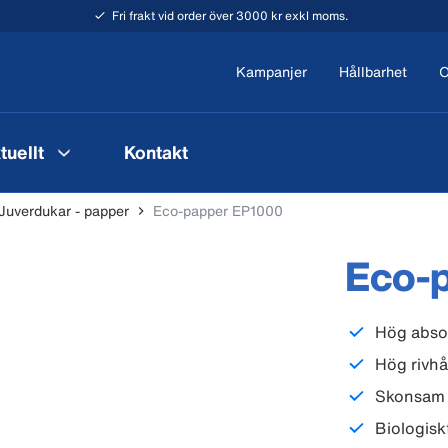
Fri frakt vid order över 3000 kr exkl moms.
Kampanjer
Hållbarhet
O
tuellt
Kontakt
Juverdukar - papper
Eco-papper EP1000
Eco-
Hög abso
Hög rivhå
Skonsam 
Biologiskt