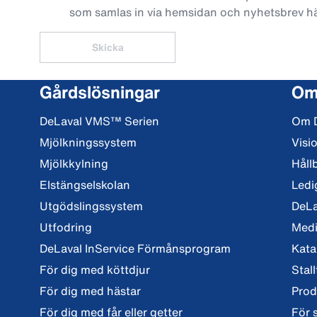
som samlas in via hemsidan och nyhetsbrev h
Skicka
Gårdslösningar
Om
DeLaval VMS™ Serien
Om 
Mjölkningssystem
Visi
Mjölkkylning
Håll
Elstängselskolan
Ledi
Utgödslingssystem
DeLa
Utfodring
Med
DeLaval InService Förmånsprogram
Kata
För dig med köttdjur
Stall
För dig med hästar
Prod
För dig med får eller getter
För 