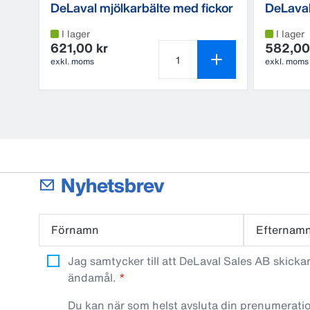
DeLaval mjölkarbälte med fickor
DeLaval
"Kangaroo"
sprund
I lager
I lager
621,00 kr
582,00
exkl. moms
exkl. moms
Antal produkter är 1
Nyhetsbrev
Förnamn
Efternam
Jag samtycker till att DeLaval Sales AB skick
ändamål.
Du kan när som helst avsluta din prenumeratio