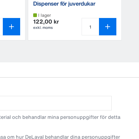
Dispenser för juverdukar
I lager
122,00 kr
exkl. moms
produkter är 1
Antal produkter är 1
terial och behandlar mina personuppgifter för detta
läsa om hur DeLaval behandlar dina personuppgifter