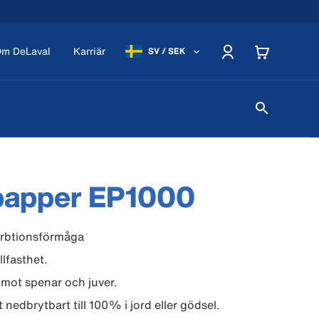
m DeLaval
Karriär
SV / SEK
papper EP1000
rbtionsförmåga
llfasthet.
mot spenar och juver.
 nedbrytbart till 100% i jord eller gödsel.