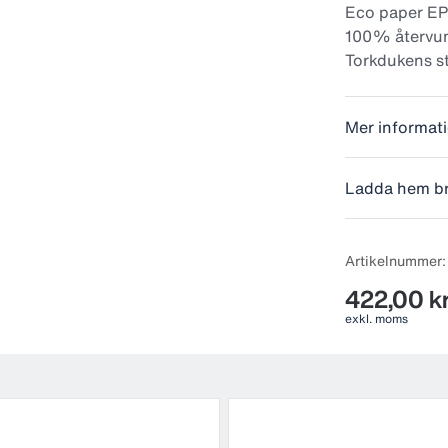
Eco paper EP1
100% återvun
Torkdukens st
Mer informat
Ladda hem b
Artikelnummer
422,00 k
exkl. moms