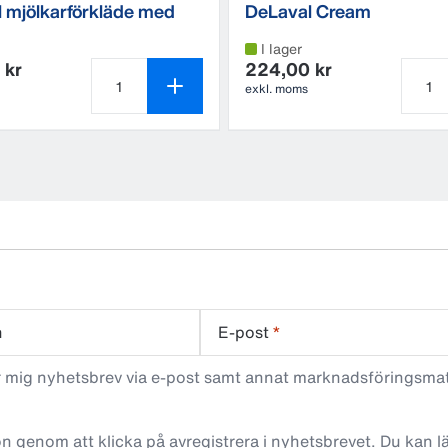
 mjölkarförkläde med
DeLaval Cream
I lager
 kr
224,00 kr
exkl. moms
Antal produkter är 1
Antal 
n
E-post
*
ar mig nyhetsbrev via e-post samt annat marknadsföringsma
n genom att klicka på avregistrera i nyhetsbrevet. Du kan 