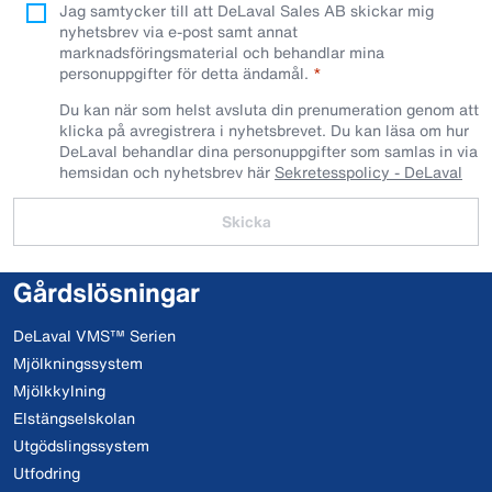
Jag samtycker till att DeLaval Sales AB skickar mig
nyhetsbrev via e-post samt annat
marknadsföringsmaterial och behandlar mina
personuppgifter för detta ändamål.
Du kan när som helst avsluta din prenumeration genom att
klicka på avregistrera i nyhetsbrevet. Du kan läsa om hur
DeLaval behandlar dina personuppgifter som samlas in via
hemsidan och nyhetsbrev här
Sekretesspolicy - DeLaval
Skicka
Gårdslösningar
DeLaval VMS™ Serien
Mjölkningssystem
Mjölkkylning
Elstängselskolan
Utgödslingssystem
Utfodring